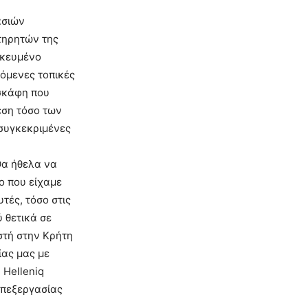
ασιών
τηρητών της
ικευμένο
κόμενες τοπικές
 σκάφη που
εση τόσο των
συγκεκριμένες
Θα ήθελα να
ο που είχαμε
τές, τόσο στις
 θετικά σε
στή στην Κρήτη
ίας μας με
 Helleniq
επεξεργασίας