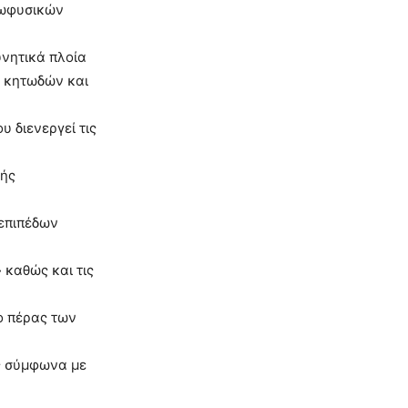
εωφυσικών
νητικά πλοία
ν κητωδών και
 διενεργεί τις
κής
επιπέδων
 καθώς και τις
ο πέρας των
ς σύμφωνα με