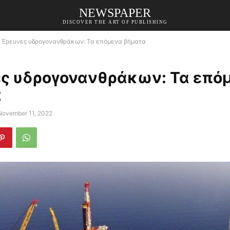
NEWSPAPER
DISCOVER THE ART OF PUBLISHING
Έρευνες υδρογονανθράκων: Τα επόμενα βήματα
ς υδρογονανθράκων: Τα επό
α
November 11, 2022