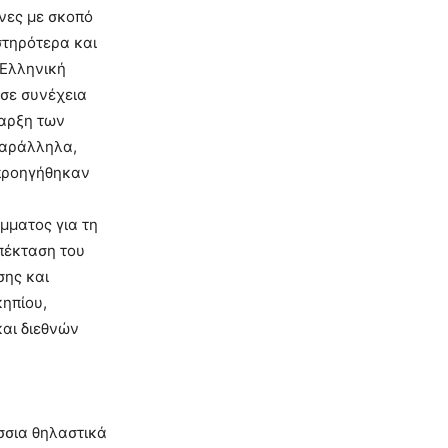
νες με σκοπό
στηρότερα και
 Ελληνική
σε συνέχεια
ναρξη των
Παράλληλα,
 προηγήθηκαν
μματος για τη
πέκταση του
σης και
ηπίου,
αι διεθνών
σσια θηλαστικά