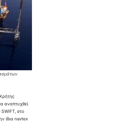
τασμάτων
 Κρήτης
θα αναπτυχθεί
 SWIFT, στο
ην ίδια navtex