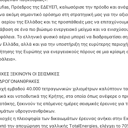
oufias, Πρόεδρος της ΕΔΕΥΕΠ, καλωσόρισε την πρόοδο και ανέφ
να ακόμη σημαντικό ορόσημο στη στρατηγική μας για την αξι
αερίου της Ελλάδας και τις προσπάθειές μας να επιταχύνουμ
άβαση σε ένα πιο βιώσιμο ενεργειακό μείγμα και να ενισχύσο
φάλεια. Το ελληνικό φυσικό αέριο μπορεί να διαδραματίσει σ
ην Ελλάδα, αλλά και για την υποστήριξη της ευρύτερης περιοχή
τησης της Ευρώπης για ενεργειακούς πόρους σε μια κρίσιμη σ
φάλεια».
ΟΧΕΣ ΞΕΚΙΝΟΥΝ ΟΙ ΣΕΙΣΜΙΚΕΣ
ΥΔΡΟΓΟΝΑΝΘΡΑΚΕΣ
οχή εμβαδού 40.000 τετραγωνικών χιλιομέτρων καλύπτουν τα
ικά και νοτιοδυτικά της Κρήτης, στα οποία όπως ανέφερε ο π
τάκης, ξεκινούν τις επόμενες ημέρες σεισμικές έρευνες για 
σμάτων υδρογονανθράκων.
εριοχές η πλειοψηφία των δικαιωμάτων έρευνας ανήκει στην E
από την αποχώρηση της γαλλικής ΤotalEnergies, ελέγχει το 7