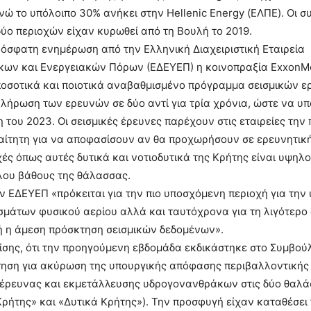
νώ το υπόλοιπο 30% ανήκει στην Hellenic Energy (ΕΛΠΕ). Οι σ
ύο περιοχών είχαν κυρωθεί από τη Βουλή το 2019.
όσφατη ενημέρωση από την Ελληνική Διαχειριστική Εταιρεία
ων και Ενεργειακών Πόρων (ΕΔΕΥΕΠ) η κοινοπραξία ExxonMo
ποσοτικά και ποιοτικά αναβαθμισμένο πρόγραμμα σεισμικών 
λήρωση των ερευνών σε δύο αντί για τρία χρόνια, ώστε να υ
η του 2023. Οι σεισμικές έρευνες παρέχουν στις εταιρείες τη
αίτητη για να αποφασίσουν αν θα προχωρήσουν σε ερευνητικ
χές όπως αυτές δυτικά και νοτιοδυτικά της Κρήτης είναι υψηλ
λου βάθους της θάλασσας.
 ΕΔΕΥΕΠ «πρόκειται για την πιο υποσχόμενη περιοχή για την
μάτων φυσικού αερίου αλλά και ταυτόχρονα για τη λιγότερο 
κή η άμεση πρόσκτηση σεισμικών δεδομένων».
ίσης, ότι την προηγούμενη εβδομάδα εκδικάστηκε στο Συμβούλ
τηση για ακύρωση της υπουργικής απόφασης περιβαλλοντικής 
έρευνας και εκμετάλλευσης υδρογονανθράκων στις δύο θαλάσ
Κρήτης» και «Δυτικά Κρήτης»). Την προσφυγή είχαν καταθέσει 