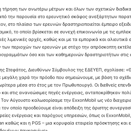
η τήρηση των ανωτέρω μέτρων και όλων των σχετικών διαδικ
 από την παρουσία στο ερευνητικό σκάφος ανεξάρτητων παρα
ον, στο πλαίσιο των ερευνών δραστηριοποιείται έμπειρο εξειδ
μικό, το οποίο βρίσκεται σε συνεχή επικοινωνία με τις εμπλε
κές λιμενικές αρχές, καθώς και με τα εμπορικά και αλιευτικά
ν των περιοχών των ερευνών με στόχο την απρόσκοπτη εκτέλ
ρογραμμάτων όσο και των καθημερινών δραστηριοτήτων στις 
ης Στεφάτος, Διευθύνων Σύμβουλος της ΕΔΕΥΕΠ, σχολίασε: «
μεγάλη χαρά την πρόοδο που σημειώνουμε, με βάση το σχέδι
ρίτερα μέσα στο έτος με τον Πρωθυπουργό. Οι διεθνείς επενδυ
 και στις ανανεώσιμες πηγές ενέργειας, ανταποκρίθηκαν πολύ
. Τον Αύγουστο καλωσορίσαμε την ExxonMobil ως νέο διαχειρι
ε τον οποίο προοδεύουμε είναι απόδειξη της άριστης συνεργασ
ρείες ενέργειας και παρόχους υπηρεσιών, όπως οι ExxonMobil,
an καθώς και η PGS – μια κορυφαία εταιρεία πρόσκτησης και 
δομένων παγκοσμίως».