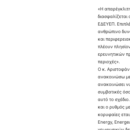
«Η απαρέγκλιτ
διασφαλίζεται
ΕΔΕΥΕΠ. Επιπλέ
ανθρώπινο δυνα
και περιφερεια
πλέουν πλησίο
ερευνητικών π
περιοχές».
Ο κ. Αριστοφάν
ανακοινώσω με 
ανακοινώσει νω
συμβατικές όσο
αυτό το σχέδιο
και ο ρυθμός μ
κορυφαίες εται
Energy, Energe
γεωφυσικών δε