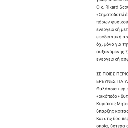
Ο κ. Rikard Sc
«Σηματοδοτεί έ
πόρων φυσικού 
ενεργειακή μετ
εφοδιαστική ασ
όχι μόνο για τ
αυξανόμενης ζή
ενεργειακή ασ
ΣΕ ΠΟΙΕΣ ΠΕΡΙ
ΕΡΕΥΝΕΣ ΓΙΑ 
Θαλάσσια περι
«οικόπεδα» δυτ
Κυριάκος Μητσο
ύπαρξης κοιτα
Και στις δύο π
οποία, ύστερα 