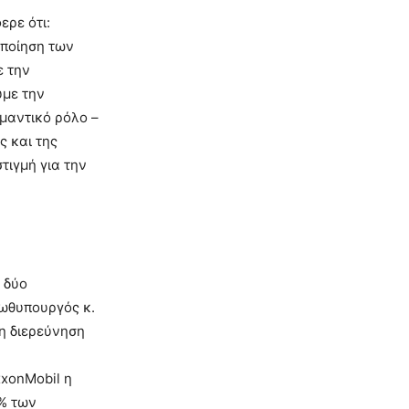
ερε ότι:
οποίηση των
ε την
υμε την
ημαντικό ρόλο –
ς και της
τιγμή για την
 δύο
ρωθυπουργός κ.
τη διερεύνηση
xxonMobil η
0% των