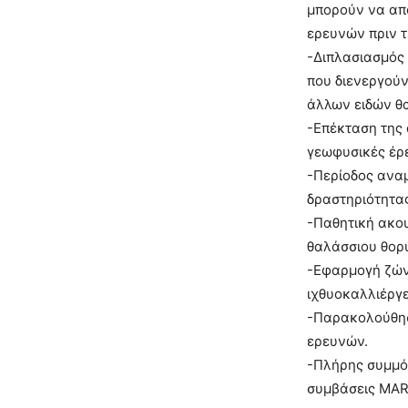
μπορούν να απ
ερευνών πριν τ
-Διπλασιασμός
που διενεργούν
άλλων ειδών θ
-Επέκταση της 
γεωφυσικές έρ
-Περίοδος αναμ
δραστηριότητα
-Παθητική ακο
θαλάσσιου θορ
-Εφαρμογή ζώνη
ιχθυοκαλλιέργε
-Παρακολούθησ
ερευνών.
-Πλήρης συμμό
συμβάσεις MAR