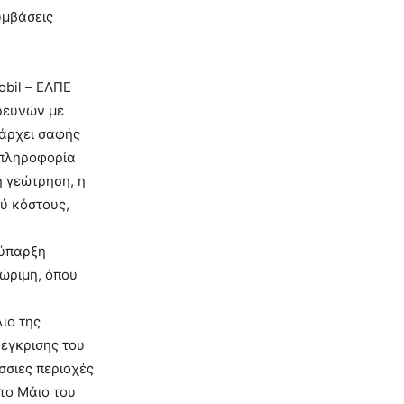
υμβάσεις
bil – ΕΛΠΕ
ερευνών με
πάρχει σαφής
ν πληροφορία
ή γεώτρηση, η
ού κόστους,
 ύπαρξη
ώριμη, όπου
ιο της
έγκρισης του
σιες περιοχές
το Μάιο του