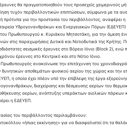
έρευνες θα πραγματοποιηθούν τους προσεχείς χειμερινούς μή
οίηση τυχόν περιβαλλοντικών επιπτώσεων, σύμφωνα με τα αυ
ή πρότυπα για την προστασία του περιβάλλοντος, αναφέρει η
 Εταιρεία Υδρογονανθράκων και Ενεργειακών Πόρων (ΕΔΕΥΕΠ) 
του Πρωθυπουργού κ. Κυριάκου Μητσοτάκη, για την άμεση έ
νών στις παραχωρήσεις Δυτικά και Νοτιοδυτικά της Κρήτης. 
διάστατες σεισμικές έρευνες στο Βόρειο Ιόνιο (Block 2), ενώ
 χρόνου έρευνες στο Κεντρικό και στο Νότιο Ιόνιο.
ο Πρωθυπουργός ανακοίνωσε την επιτάχυνση του χρονοδιαγρά
ν δυνητικών αποθεμάτων φυσικού αερίου της χώρας και την ε
ΥΕΠ, η οποία έχει πλέον υπό την επίβλεψη της έργα εξερεύνη
ογονανθράκων, διαχείρισης και δέσμευσης αερίων του θερμοκ
οθήκευσης αερίων, ανάπτυξης υπεράκτιων αιολικών πάρκων κ
έρει η ΕΔΕΥΕΠ.
τασίας του περιβάλλοντος περιλαμβάνουν:
τοκόλλου «ήπιας εκκίνησης» για να διασφαλιστεί ότι τα θαλά