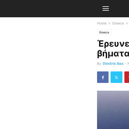
Home
Greece
Greece
Έρευνε
βήματ
By
Dimitris Ilias
-