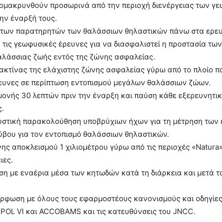
ομακρυνθούν προσωρινά από την περιοχή διενέργειας των γ
ην έναρξή τους.
 των παρατηρητών των θαλάσσιων θηλαστικών πάνω στα ερευ
 τις γεωφυσικές έρευνες για να διασφαλιστεί η προστασία τω
αλάσσιας ζωής εντός της ζώνης ασφαλείας.
ακτίνας της ελάχιστης ζώνης ασφαλείας γύρω από το πλοίο που
ευνες σε περίπτωση εντοπισμού μεγάλων θαλάσσιων ζώων.
ονής 30 λεπτών πριν την έναρξη και παύση κάθε εξερευνητι
ς.
υστική παρακολούθηση υποβρύχιων ήχων για τη μέτρηση των 
ύβου για τον εντοπισμό θαλάσσιων θηλαστικών.
ς αποκλεισμού 1 χιλιομέτρου γύρω από τις περιοχές «Natura»
ιες.
η με εναέρια μέσα των κητωδών κατά τη διάρκεια και μετά τ
ρφωση με όλους τους εφαρμοστέους κανονισμούς και οδηγίε
POL VI και ACCOBAMS και τις κατευθύνσεις του JNCC.