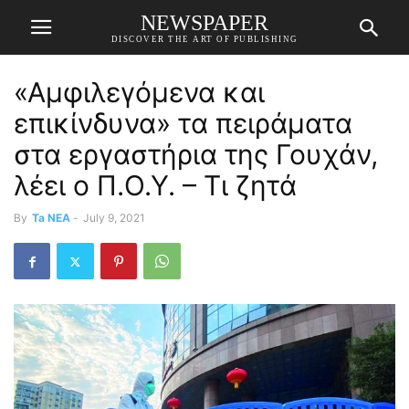
NEWSPAPER
DISCOVER THE ART OF PUBLISHING
«Αμφιλεγόμενα και
επικίνδυνα» τα πειράματα
στα εργαστήρια της Γουχάν,
λέει ο Π.Ο.Υ. – Τι ζητά
By
Ta NEA
-
July 9, 2021