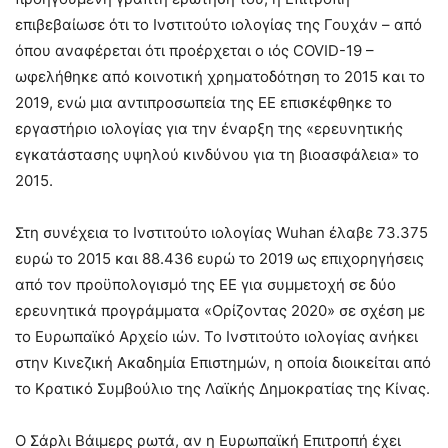
επιβεβαίωσε ότι το Ινστιτούτο ιολογίας της Γουχάν – από
όπου αναφέρεται ότι προέρχεται ο ιός COVID-19 –
ωφελήθηκε από κοινοτική χρηματοδότηση το 2015 και το
2019, ενώ μια αντιπροσωπεία της ΕΕ επισκέφθηκε το
εργαστήριο ιολογίας για την έναρξη της «ερευνητικής
εγκατάστασης υψηλού κινδύνου για τη βιοασφάλεια» το
2015.
Στη συνέχεια το Ινστιτούτο ιολογίας Wuhan έλαβε 73.375
ευρώ το 2015 και 88.436 ευρώ το 2019 ως επιχορηγήσεις
από τον προϋπολογισμό της ΕΕ για συμμετοχή σε δύο
ερευνητικά προγράμματα «Ορίζοντας 2020» σε σχέση με
το Ευρωπαϊκό Αρχείο ιών. Το Ινστιτούτο ιολογίας ανήκει
στην Κινεζική Ακαδημία Επιστημών, η οποία διοικείται από
το Κρατικό Συμβούλιο της Λαϊκής Δημοκρατίας της Κίνας.
Ο Σάρλι Βάιμερς ρωτά, αν η Ευρωπαϊκή Επιτροπή έχει