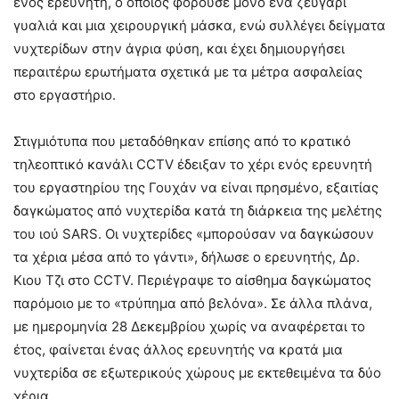
ενός ερευνητή, ο οποίος φορούσε μόνο ένα ζευγάρι
γυαλιά και μια χειρουργική μάσκα, ενώ συλλέγει δείγματα
νυχτερίδων στην άγρια ​​φύση, και έχει δημιουργήσει
περαιτέρω ερωτήματα σχετικά με τα μέτρα ασφαλείας
στο εργαστήριο.
Στιγμιότυπα που μεταδόθηκαν επίσης από το κρατικό
τηλεοπτικό κανάλι CCTV έδειξαν το χέρι ενός ερευνητή
του εργαστηρίου της Γουχάν να είναι πρησμένο, εξαιτίας
δαγκώματος από νυχτερίδα κατά τη διάρκεια της μελέτης
του ιού SARS. Οι νυχτερίδες «μπορούσαν να δαγκώσουν
τα χέρια μέσα από το γάντι», δήλωσε ο ερευνητής, Δρ.
Κιου Τζι στο CCTV. Περιέγραψε το αίσθημα δαγκώματος
παρόμοιο με το «τρύπημα από βελόνα». Σε άλλα πλάνα,
με ημερομηνία 28 Δεκεμβρίου χωρίς να αναφέρεται το
έτος, φαίνεται ένας άλλος ερευνητής να κρατά μια
νυχτερίδα σε εξωτερικούς χώρους με εκτεθειμένα τα δύο
χέρια.