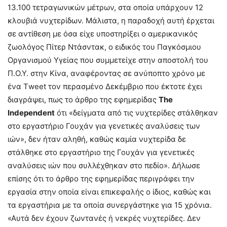
13.100 τετραγωνικών μέτρων, στα οποία υπάρχουν 12
κλουβιά νυχτερίδων. Μάλιστα, η παραδοχή αυτή έρχεται
σε αντίθεση με όσα είχε υποστηρίξει ο αμερικανικός
ζωολόγος Πίτερ Ντάσντακ, ο ειδικός του Παγκόσμιου
Οργανισμού Υγείας που συμμετείχε στην αποστολή του
Π.Ο.Υ. στην Κίνα, αναφέροντας σε ανύποπτο χρόνο με
ένα Τweet τον περασμένο Δεκέμβριο που έκτοτε έχει
διαγράψει, πως το άρθρο της εφημερίδας
The
Independent
ότι «δείγματα από τις νυχτερίδες στάλθηκαν
στο εργαστήριο Γουχάν για γενετικές αναλύσεις των
ιών», δεν ήταν αληθή, καθώς καμία νυχτερίδα δε
στάλθηκε στο εργαστήριο της Γουχάν για γενετικές
αναλύσεις ιών που συλλέχθηκαν στο πεδίο». Δήλωσε
επίσης ότι το άρθρο της εφημερίδας περιγράφει την
εργασία στην οποία είναι επικεφαλής ο ίδιος, καθώς και
τα εργαστήρια με τα οποία συνεργάστηκε για 15 χρόνια.
«Αυτά δεν έχουν ζωντανές ή νεκρές νυχτερίδες. Δεν