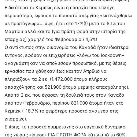
Ειδικότερα το Κεμπέκ, είναι η επαρχία που επλήγη
περισσότερο, εφόσον το ποσοστό ανεργίας «εκτινάχθηκε»
σε πρωτόγνωρα… ύψη, ήτοι στο 17%(!) μετά το 8,1% του
Μαρτίου αλλά και το (για πρώτη φορά στην ιστορία της
επαρχίας) χαμηλό του Φεβρουαρίου 4,5%!
Ο αντίκτυπος στην οικονομία του Καναδά ήταν ιδιαίτερα
έντονος, εφόσον οι επιχειρήσεις –λόγω του lockdown–
αναγκάστηκαν να απολύσουν προσωπικό, με τις θέσεις
εργασίας που χάθηκαν έως και τον Απρίλιο να
πλησιάζουν τα 2 εκ. (1.472.000 άτομα πλήρους
απασχόλησης και 521.900 άτομα μερικής απασχόλησης).
Από τα 2 εκ. που έχασαν τη δουλειά τους στον Καναδά
από τον Φεβρουάριο, περίπου 821.000 άτομα ήταν στο
Κεμπέκ (-18,7% το χειρότερο ποσοστό ανάμεσα στις
επαρχίες).
Επίσης, το ποσοστό συμμετοχής στο εργατικό δυναμικό
της χώρας «έπεσε» ΓΙΑ ΠΡΩΤΗ ΦΟΡΑ κάτω από το 60%