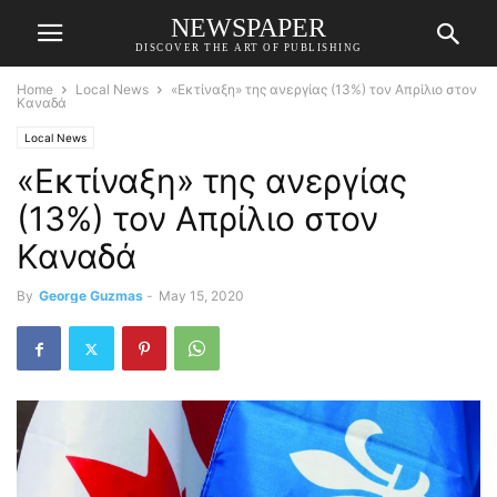
NEWSPAPER
DISCOVER THE ART OF PUBLISHING
Home
Local News
«Εκτίναξη» της ανεργίας (13%) τον Απρίλιο στον
Καναδά
Local News
«Εκτίναξη» της ανεργίας
(13%) τον Απρίλιο στον
Καναδά
By
George Guzmas
-
May 15, 2020