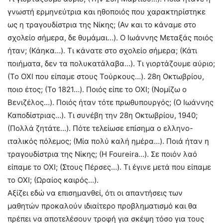
γνωστή ερμηνεύτρια και ηθοποιός που χαρακτηρίστηκε
ως η τραγουδίστρια της Νίκης; (Αν και το κάναμε στο
σχολείο σήμερα, δε θυμάμαι…). Ο Ιωάννης Μεταξάς ποιός
ήταν; (Κάηκα…). Τι κάνατε στο σχολείο σήμερα; (Κάτι
ποιήματα, δεν τα πολυκατάλαβα…). Τι γιορτάζουμε αύριο;
(Το ΟΧΙ που είπαμε στους Τούρκους…). 28η Οκτωβρίου,
ποιο έτος; (Το 1821…). Ποιός είπε το ΟΧΙ; (Νομίζω ο
Βενιζέλος…). Ποιός ήταν τότε πρωθυπουργός; (Ο Ιωάννης
Καποδίστριας…). Τι συνέβη την 28η Οκτωβρίου, 1940;
(Πολλά ζητάτε…). Πότε τελείωσε επίσημα ο ελληνο-
ιταλικός πόλεμος; (Μία πολύ καλή ημέρα…). Ποιά ήταν η
τραγουδίστρια της Νίκης; (Η Foureira…). Σε ποιόν λαό
είπαμε το ΟΧΙ; (Στους Πέρσες…). Τι έγινε μετά που είπαμε
το ΟΧΙ; (Ωραίος καιρός…).
Αξίζει εδώ να επισημανθεί, ότι οι απαντήσεις των
μαθητών προκαλούν ιδιαίτερο προβληματισμό και θα
πρέπει να αποτελέσουν τροφή για σκέψη τόσο για τους