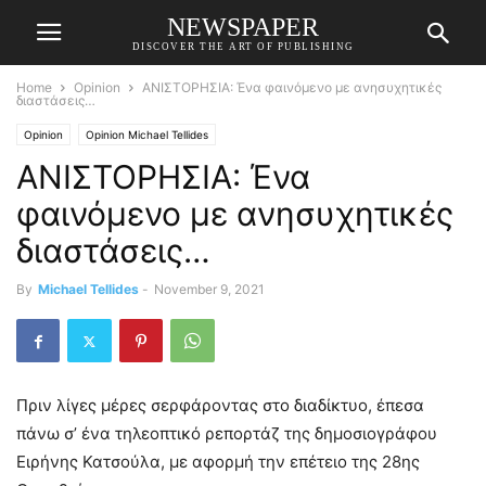
NEWSPAPER
DISCOVER THE ART OF PUBLISHING
Home
Opinion
ΑΝΙΣΤΟΡΗΣΙΑ: Ένα φαινόμενο με ανησυχητικές
διαστάσεις…
Opinion
Opinion Michael Tellides
ΑΝΙΣΤΟΡΗΣΙΑ: Ένα
φαινόμενο με ανησυχητικές
διαστάσεις…
By
Michael Tellides
-
November 9, 2021
Πριν λίγες μέρες σερφάροντας στο διαδίκτυο, έπεσα
πάνω σ’ ένα τηλεοπτικό ρεπορτάζ της δημοσιογράφου
Ειρήνης Κατσούλα, με αφορμή την επέτειο της 28ης