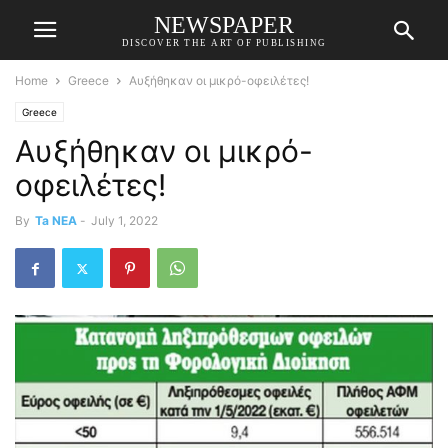
NEWSPAPER
DISCOVER THE ART OF PUBLISHING
Home
Greece
Αυξήθηκαν οι μικρό-οφειλέτες!
Greece
Αυξήθηκαν οι μικρό-
οφειλέτες!
By
Ta NEA
-
July 1, 2022