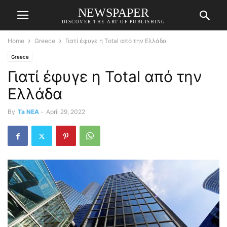
NEWSPAPER
DISCOVER THE ART OF PUBLISHING
Home
Greece
Γιατί έφυγε η Total από την Ελλάδα
Greece
Γιατί έφυγε η Total από την
Ελλάδα
By
Ta NEA
-
April 29, 2022