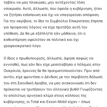
ταβάνι να μας πλακώσει, μην αντέχοντας τόση
υποκρισία. Αυτό, άλλωστε, που όφειλε η κυβέρνηση, ήταν
να ζητήσει επίσπευση και όχι να υπαγορεύσει απόφαση.
Για την ακρίβεια, το ίδιο το Συμβούλιο Επικρατείας έπρεπε
για προφανείς λόγους να είχε προτάξει αυτή την
υπόθεση. Δε θα με εξέπληττε εάν μάθαινα, ότι η
καθυστέρηση οφειλόταν σε πολιτικό και όχι
γραφειοκρατικό λόγο.
Ο ίδιος ο πρωθυπουργός, άλλωστε, άφησε σαφώς να
εννοηθεί, πως εάν δεν είχε μεσολαβήσει ο πόλεμος στην
Ουκρανία, έρευνες δε θα πραγματοποιούνταν. Πριν από
αυτόν, είχε φροντίσει ο Δένδιας με την περιβόητη δήλωσή
του στη Σαουδική Αραβία, να μας ανακοινώσει ότι δεν
πρόκειται να τρυπήσουν τον ελληνικό βυθό! Γνωρίζοντας
το απολύτως αρνητικό κλίμα στους κόλπους της
κυβέρνησης, οι Total και Exxon Mobil είχαν – όπως