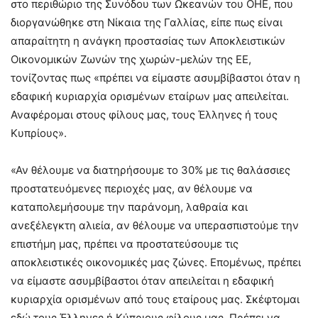
στο περιθώριο της Συνόδου των Ωκεανών του ΟΗΕ, που
διοργανώθηκε στη Νίκαια της Γαλλίας, είπε πως είναι
απαραίτητη η ανάγκη προστασίας των Αποκλειστικών
Οικονομικών Ζωνών της χωρών-μελών της ΕΕ,
τονίζοντας πως «πρέπει να είμαστε ασυμβίβαστοι όταν η
εδαφική κυριαρχία ορισμένων εταίρων μας απειλείται.
Αναφέρομαι στους φίλους μας, τους Έλληνες ή τους
Κυπρίους».
«Αν θέλουμε να διατηρήσουμε το 30% με τις θαλάσσιες
προστατευόμενες περιοχές μας, αν θέλουμε να
καταπολεμήσουμε την παράνομη, λαθραία και
ανεξέλεγκτη αλιεία, αν θέλουμε να υπερασπιστούμε την
επιστήμη μας, πρέπει να προστατεύσουμε τις
αποκλειστικές οικονομικές μας ζώνες. Επομένως, πρέπει
να είμαστε ασυμβίβαστοι όταν απειλείται η εδαφική
κυριαρχία ορισμένων από τους εταίρους μας. Σκέφτομαι
εδώ τους Έλληνες ή Κύπριους φίλους μας. Πρέπει να