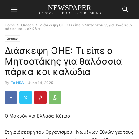
NEWSPAPER
DISCOVER THE ART OF PUBLISHING
Home
Greece
Διάσκεψη ΟΗΕ: Τι είπε ο Μητσοτάκης για θαλάσσια
πάρκα και καλώδια
Greece
Διάσκεψη ΟΗΕ: Τι είπε ο
Μητσοτάκης για θαλάσσια
πάρκα και καλώδια
By
Ta NEA
-
June 14, 2025
Ο Μακρόν για Ελλάδα-Κύπρο
Στη Διάσκεψη του Οργανισμού Ηνωμένων Εθνών για τους