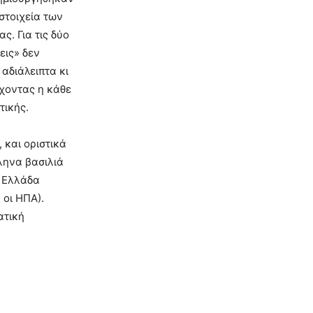
 στοιχεία των
ς. Για τις δύο
εις» δεν
αδιάλειπτα κι
έχοντας η κάθε
τικής.
 και οριστικά
ληνα βασιλιά
ν Ελλάδα
 οι ΗΠΑ).
ατική