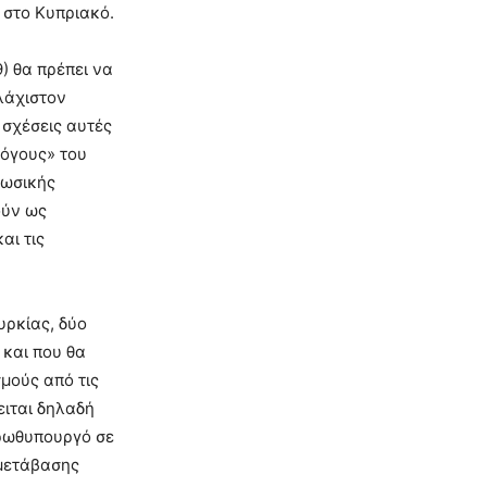
 στο Κυπριακό.
) θα πρέπει να
λάχιστον
 σχέσεις αυτές
λόγους» του
ρωσικής
ούν ως
αι τις
υρκίας, δύο
και που θα
σμούς από τις
ειται δηλαδή
πρωθυπουργό σε
 μετάβασης