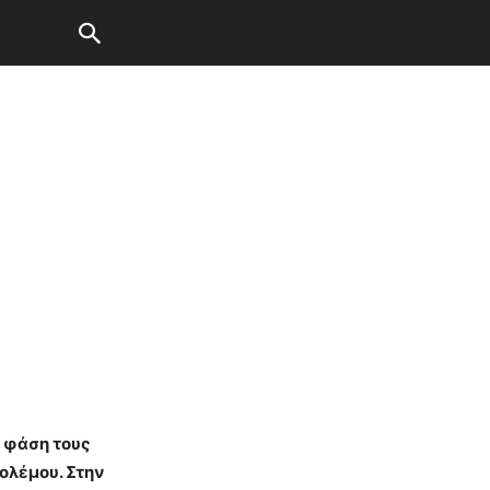
η φάση τους
ολέμου. Στην