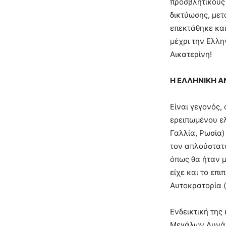
προσβλητικούς 
δικτύωσης, μετ
επεκτάθηκε και
μέχρι την Ελλη
Αικατερίνη!
Η ΕΛΛΗΝΙΚΗ Α
Είναι γεγονός,
ερειπωμένου ελ
Γαλλία, Ρωσία)
τον απλούστατο
όπως θα ήταν μ
είχε και το επ
Αυτοκρατορία (
Ενδεικτική τη
Μεγάλων Δυνάμε