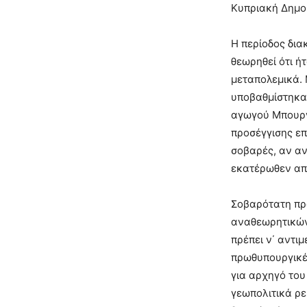
Κυπριακή Δημοκ
Η περίοδος δι
θεωρηθεί ότι ή
μεταπολεμικά. 
υποβαθμίστηκαν
αγωγού Μπουργ
προσέγγισης ε
σοβαρές, αν αν
εκατέρωθεν απ
Σοβαρότατη πρα
αναθεωρητικών
πρέπει ν΄ αντι
πρωθυπουργικές
για αρχηγό του
γεωπολιτικά ρε