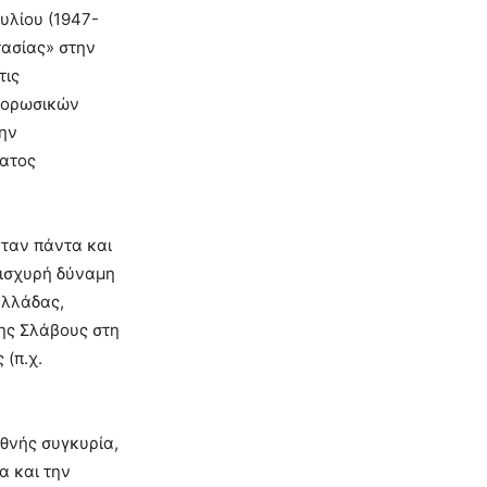
υλίου (1947-
τασίας» στην
τις
ιλορωσικών
ην
ματος
ταν πάντα και
 ισχυρή δύναμη
Ελλάδας,
της Σλάβους στη
 (π.χ.
εθνής συγκυρία,
α και την