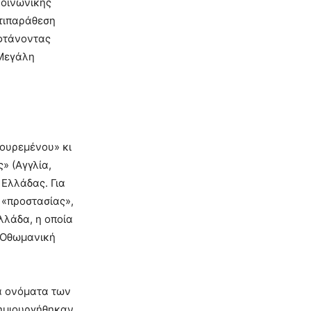
κοινωνικής
ντιπαράθεση
 φτάνοντας
 Μεγάλη
σουρεμένου» κι
» (Αγγλία,
 Ελλάδας. Για
ς «προστασίας»,
λλάδα, η οποία
ν Οθωμανική
α ονόματα των
δημιουργήθηκαν