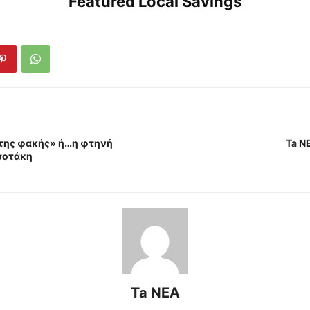
Featured Local Savings
 της φακής» ή…η φτηνή
Ta N
σοτάκη
Ta NEA