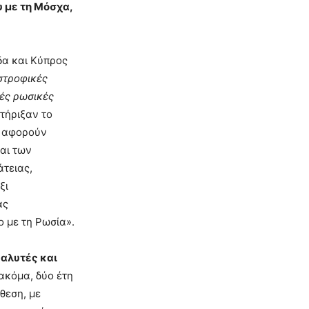
 με τη Μόσχα,
δα και Κύπρος
στροφικές
κές ρωσικές
τήριξαν το
υ αφορούν
αι των
τειας,
ξι
ας
ο με τη Ρωσία».
αλυτές και
ακόμα, δύο έτη
θεση, με