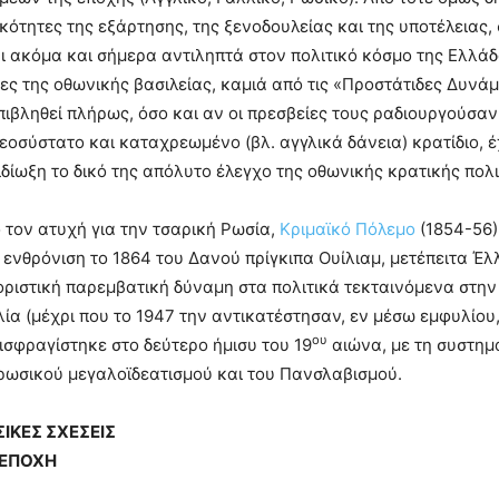
ικότητες της εξάρτησης, της ξενοδουλείας και της υποτέλειας,
ι ακόμα και σήμερα αντιληπτά στον πολιτικό κόσμο της Ελλάδα
ες της οθωνικής βασιλείας, καμιά από τις «Προστάτιδες Δυνάμ
ιβληθεί πλήρως, όσο και αν οι πρεσβείες τους ραδιουργούσαν 
εοσύστατο και καταχρεωμένο (βλ. αγγλικά δάνεια) κρατίδιο, 
ιδίωξη το δικό της απόλυτο έλεγχο της οθωνικής κρατικής πολι
τον ατυχή για την τσαρική Ρωσία,
Κριμαϊκό Πόλεμο
(1854-56),
 ενθρόνιση το 1864 του Δανού πρίγκιπα Ουίλιαμ, μετέπειτα Έλ
θοριστική παρεμβατική δύναμη στα πολιτικά τεκταινόμενα στη
λία (μέχρι που το 1947 την αντικατέστησαν, εν μέσω εμφυλίου,
ου
ισφραγίστηκε στο δεύτερο ήμισυ του 19
αιώνα, με τη συστημ
ρωσικού μεγαλοϊδεατισμού και του Πανσλαβισμού.
ΙΚΕΣ ΣΧΕΣΕΙΣ
 ΕΠΟΧΗ