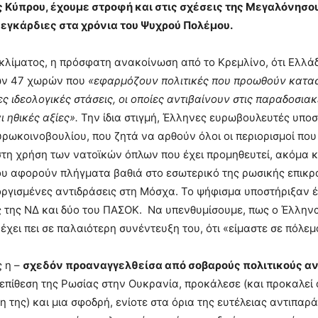
 Κύπρου, έχουμε στροφή και στις σχέσεις της Μεγαλόνησου
ν εγκάρδιες στα χρόνια του Ψυχρού Πολέμου.
 κλίματος, η πρόσφατη ανακοίνωση από το Κρεμλίνο, ότι Ελλά
των 47 χωρών που
«εφαρμόζουν πολιτικές που προωθούν κατα
ς ιδεολογικές στάσεις, οι οποίες αντιβαίνουν στις παραδοσια
 ηθικές αξίες».
Την ίδια στιγμή, Έλληνες ευρωβουλευτές υποσ
ρωκοινοβουλίου, που ζητά να αρθούν όλοι οι περιορισμοί πο
τη χρήση των νατοϊκών όπλων που έχει προμηθευτεί, ακόμα κ
υ αφορούν πλήγματα βαθιά στο εσωτερικό της ρωσικής επικρά
ργισμένες αντιδράσεις στη Μόσχα. Το ψήφισμα υποστήριξαν έ
 της ΝΔ και δύο του ΠΑΣΟΚ. Να υπενθυμίσουμε, πως ο Έλλην
χει πει σε παλαιότερη συνέντευξη του, ότι «είμαστε σε πόλεμ
 η –
σχεδόν προαναγγελθείσα από σοβαρούς πολιτικούς αν
επίθεση της Ρωσίας στην Ουκρανία, προκάλεσε (και προκαλεί 
η της) και μια σφοδρή, ενίοτε στα όρια της ευτέλειας αντιπαρά