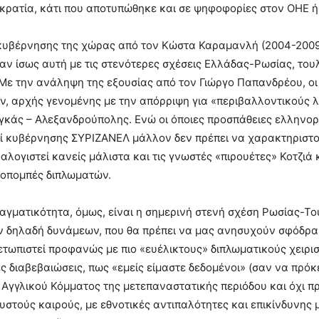
ρατία, κάτι που αποτυπώθηκε και σε ψηφοφορίες στον ΟΗΕ ή
ακυβέρνησης της χώρας από τον Κώστα Καραμανλή (2004-2009
ταν ίσως αυτή με τις στενότερες σχέσεις Ελλάδας-Ρωσίας, του
Με την ανάληψη της εξουσίας από τον Γιώργο Παπανδρέου, οι
, αρχής γενομένης με την απόρριψη για «περιβαλλοντικούς 
κάς – Αλεξανδρούπολης. Ενώ οι όποιες προσπάθειες ελληνο
πί κυβέρνησης ΣΥΡΙΖΑΝΕΛ μάλλον δεν πρέπει να χαρακτηριστ
αλογιστεί κανείς μάλιστα και τις γνωστές «πιρουέτες» Κοτζιά κ
οπομπές διπλωματών.
γματικότητα, όμως, είναι η σημερινή στενή σχέση Ρωσίας-Το
 δηλαδή δυνάμεων, που θα πρέπει να μας ανησυχούν σφόδρα 
μετωπιστεί προφανώς με πιο «ευέλικτους» διπλωματικούς χειρι
 διαβεβαιώσεις, πως «εμείς είμαστε δεδομένοι» (σαν να πρόκ
 Αγγλικού Κόμματος της μετεπαναστατικής περιόδου και όχι 
υστούς καιρούς, με εθνοτικές αντιπαλότητες και επικίνδυνης