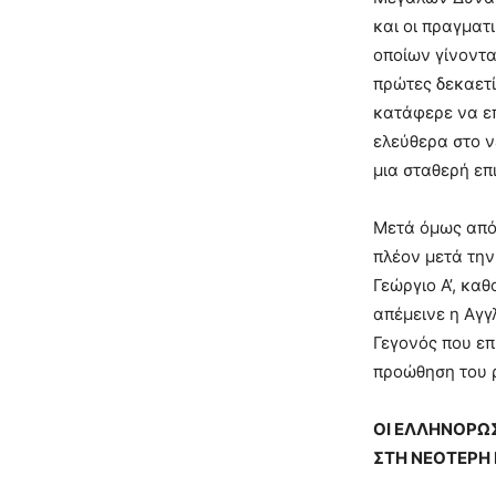
και οι πραγματ
οποίων γίνοντα
πρώτες δεκαετί
κατάφερε να επ
ελεύθερα στο ν
μια σταθερή επ
Μετά όμως από 
πλέον μετά την
Γεώργιο Α’, κα
απέμεινε η Αγγ
Γεγονός που επ
προώθηση του 
OΙ ΕΛΛΗΝΟΡΩΣ
ΣΤΗ ΝΕΟΤΕΡΗ