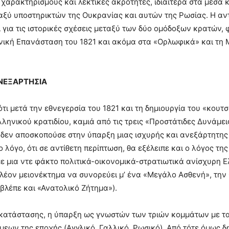
χαρακτηρισμούς και λεκτικές ακρότητες, ιδιαίτερα στα μέσα 
αξύ υποστηρικτών της Ουκρανίας και αυτών της Ρωσίας. Η α
 για τις ιστορικές σχέσεις μεταξύ των δύο ομόδοξων κρατών,
νική Επανάσταση του 1821 και ακόμα στα «Ορλωφικά» και τη
ΝΕΞΑΡΤΗΣΙΑ
 ότι μετά την εθνεγερσία του 1821 και τη δημιουργία του «κουτ
ληνικού κρατιδίου, καμιά από τις τρεις «Προστάτιδες Δυνάμεις
 δεν αποσκοπούσε στην ύπαρξη μιας ισχυρής και ανεξάρτητης
 λόγο, ότι σε αντίθετη περίπτωση, θα εξέλειπε και ο λόγος τη
ε μια ντε φάκτο πολιτικά-οικονομικά-στρατιωτικά ανίσχυρη Ε
ιπλέον μειονέκτημα να συνορεύει μ’ ένα «Μεγάλο Ασθενή», τη
βλέπε και «Ανατολικό Ζήτημα»).
ς κατάστασης, η ύπαρξη ως γνωστών των τριών κομμάτων με τ
ων της εποχής (Aγγλικό, Γαλλικό, Ρωσικό). Από τότε όμως 