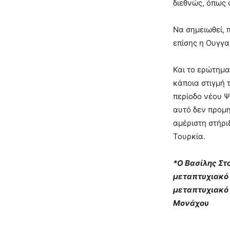
διεθνώς, όπως ο
Να σημειωθεί, 
επίσης η Ουγγα
Και το ερώτημα
κάποια στιγμή 
περίοδο νέου Ψ
αυτό δεν προμη
αμέριστη στήρ
Τουρκία.
*
Ο Βασίλης Στ
μεταπτυχιακό 
μεταπτυχιακό 
Μονάχου