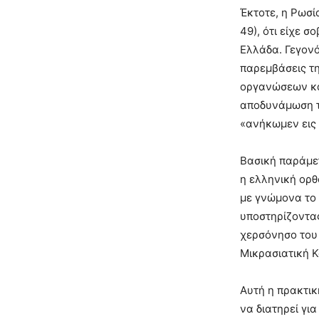
Έκτοτε, η Ρωσί
49), ότι είχε 
Ελλάδα. Γεγονό
παρεμβάσεις τη
οργανώσεων κα
αποδυνάμωση τ
«ανήκωμεν εις 
Βασική παράμε
η ελληνική ορθ
με γνώμονα το 
υποστηρίζοντας
χερσόνησο του 
Μικρασιατική 
Αυτή η πρακτικ
να διατηρεί γι