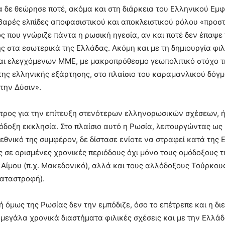
α δε θεώρησε ποτέ, ακόμα και στη διάρκεια του Ελληνικού Εμφ
σοβαρές ελπίδες αποφασιστικού και αποκλειστικού ρόλου «προσ
ς που γνώριζε πάντα η ρωσική ηγεσία, αν και ποτέ δεν έπαψε 
ς στα εσωτερικά της Ελλάδας. Ακόμη και με τη δημιουργία φ
ι ελεγχόμενων ΜΜΕ, με μακροπρόθεσμο γεωπολιτικό στόχο τ
ης ελληνικής εξάρτησης, στο πλαίσιο του καραμανλικού δόγ
την Δύσιν».
τρος για την επίτευξη στενότερων ελληνορωσικών σχέσεων, ή
όδοξη εκκλησία. Στο πλαίσιο αυτό η Ρωσία, λειτουργώντας ως
εθνικό της συμφέρον, δε δίστασε ενίοτε να στραφεί κατά της 
 σε ορισμένες χρονικές περιόδους όχι μόνο τους ομόδοξους 
Αίμου (π.χ. Μακεδονικό), αλλά και τους αλλόδοξους Τούρκους
Καταστροφή).
ή όμως της Ρωσίας δεν την εμπόδιζε, όσο το επέτρεπε και η δι
α μεγάλα χρονικά διαστήματα φιλικές σχέσεις και με την Ελλάδ