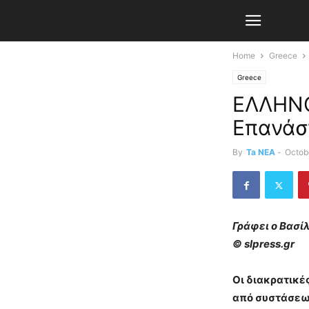
Home
Greece
Greece
ΕΛΛΗΝΟ
Επανάσ
By
Ta NEA
-
Octob
Γράφει ο Βασί
©
slpress.gr
Οι διακρατικέ
από συστάσεως