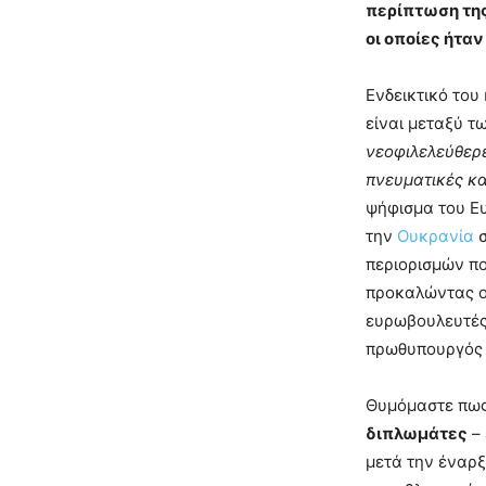
περίπτωση της
οι οποίες ήτα
Ενδεικτικό του
είναι μεταξύ 
νεοφιλελεύθερε
πνευματικές και
ψήφισμα του Ευ
την
Ουκρανία
σ
περιορισμών πο
προκαλώντας ο
ευρωβουλευτές
πρωθυπουργός έ
Θυμόμαστε πως
διπλωμάτες
– 
μετά την έναρξ