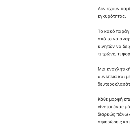
Δεν έχουν καμί
εγκυρότητας.
Το κακό παράγι
από το να αναρ
κινητών να δεί
τι τρώνε, τι φ
Μια ενοχλητικ
συνέπεια και μ
δευτεροκλασάτ
Κάθε μορφή επι
γίνεται ένας μ
διαρκώς πάνω 
αφιερώσεις κα