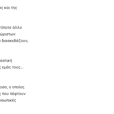
ς και της
 τίποτε άλλο
χώριστων
υ διασκεδάζουν,
αστική
υς εμάς τους…
ισο, ο οποίος
ς που πέφτουν
οσωπικές