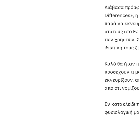
Διάβασα πρόσφα
Differences», 
παρά να εκνευρ
στάτους στο Fa
των χρηστών. 
ιδιωτική τους ζ
Καλό θα ήταν π
προσέχουν τι μ
εκνευρίζουν, 
από ότι νομίζο
Εν κατακλείδι 
φυσιολογική μ