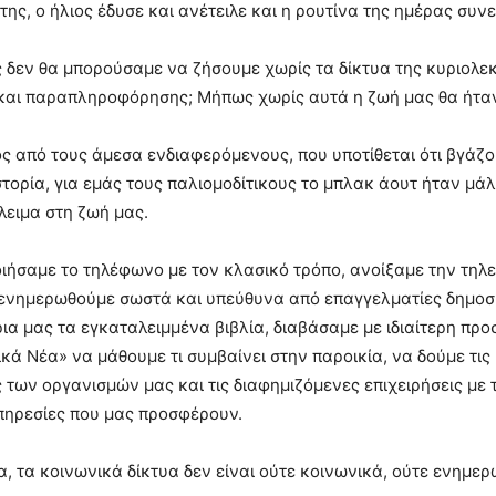
της, ο ήλιος έδυσε και ανέτειλε και η ρουτίνα της ημέρας συν
 δεν θα μπορούσαμε να ζήσουμε χωρίς τα δίκτυα της κυριολε
αι παραπληροφόρησης; Μήπως χωρίς αυτά η ζωή μας θα ήταν
ς από τους άμεσα ενδιαφερόμενους, που υποτίθεται ότι βγάζ
στορία, για εμάς τους παλιομοδίτικους το μπλακ άουτ ήταν μά
λειμα στη ζωή μας.
ήσαμε το τηλέφωνο με τον κλασικό τρόπο, ανοίξαμε την τηλε
ενημερωθούμε σωστά και υπεύθυνα από επαγγελματίες δημοσ
ια μας τα εγκαταλειμμένα βιβλία, διαβάσαμε με ιδιαίτερη προ
ά Νέα» να μάθουμε τι συμβαίνει στην παροικία, να δούμε τις
 των οργανισμών μας και τις διαφημιζόμενες επιχειρήσεις με 
υπηρεσίες που μας προσφέρουν.
, τα κοινωνικά δίκτυα δεν είναι ούτε κοινωνικά, ούτε ενημερ