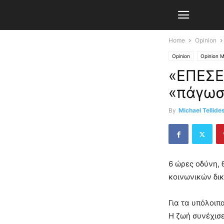
Home
Opinion
Opinion
Opinion M
«ΕΠΕΣΕ
«πάγω
By
Michael Tellide
6 ώρες οδύνη, 
κοινωνικών δι
Για τα υπόλοιπ
Η ζωή συνέχισε