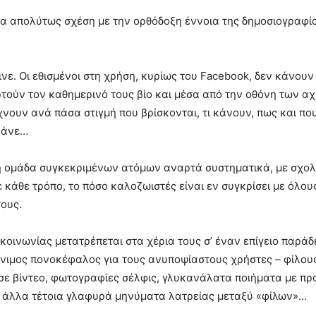
α απολύτως σχέση με την ορθόδοξη έννοια της δημοσιογραφία
νε. Οι εθισμένοι στη χρήση, κυρίως του Facebook, δεν κάνουν
τούν τον καθημερινό τους βίο και μέσα από την οθόνη των α
χνουν ανά πάσα στιγμή που βρίσκονται, τι κάνουν, πως και πο
οράνε…
ή ομάδα συγκεκριμένων ατόμων αναρτά συστηματικά, με σχολ
ε κάθε τρόπο, το πόσο καλοζωιστές είναι εν συγκρίσει με όλο
ους.
κοινωνίας μετατρέπεται στα χέρια τους σ’ έναν επίγειο παράδε
όνιμος πονοκέφαλος για τους ανυποψίαστους χρήστες – φίλου
σε βίντεο, φωτογραφίες σέλφις, γλυκανάλατα ποιήματα με πρ
ι άλλα τέτοια γλαφυρά μηνύματα λατρείας μεταξύ «φίλων»…