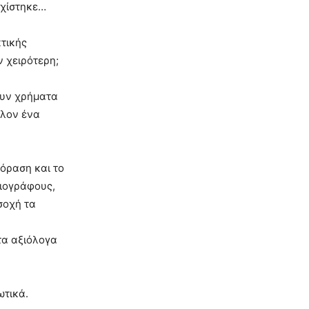
εχίστηκε…
κτικής
 χειρότερη;
ουν χρήματα
λλον ένα
όραση και το
ιογράφους,
σοχή τα
τα αξιόλογα
ωτικά.