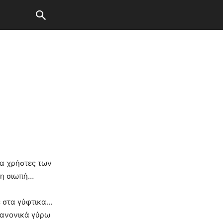
ια χρήστες των
τη σιωπή…
ε στα γύφτικα…
κανονικά γύρω