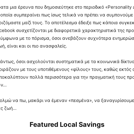
τα μια έρευνα που δημοσιεύτηκε στο περιοδικό «Personality a
η οποία συμπεραίνει πως ίσως τελικά να πρέπει να συμπονούμε
ιζόμαστε μαζί τους. Το αποτέλεσμα έδειξε πως κάποια συγκε
cebook συσχετίζονται με διαφορετικά χαρακτηριστικά της πρ
Σύμφωνα με το πόρισμα, όσοι ανεβάζουν συχνότερα ενημερώσε
ωή, είναι και οι πιο ανασφαλείς.
άντως, όσοι ασχολούνται συστηματικά με τα κοινωνικά δίκτυα
οιράζουν με τους υποτιθέμενους «φίλους» τους, καθώς εκτός 
αποκαλύπτουν πολλά περισσότερα για την πραγματική τους π
υν…
τολμώ να πω, μακάρι να έμεναν «πεσμένα», να ξαναγυρίσουμε
ας ζωή…
Featured Local Savings