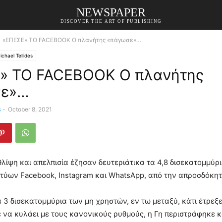
NEWSPAPER
DISCOVER THE ART OF PUBLISHING
«ΕΠΕΣΕ» ΤΟ FACEBOOK Ο πλανήτης «πάγωσε»…
ichael Tellides
» ΤΟ FACEBOOK Ο πλανήτης
σε»…
s
-
October 8, 2021
θλίψη και απελπισία έζησαν δευτεριάτικα τα 4,8 δισεκατομμύρ
κτύων Facebook, Instagram και WhatsApp, από την απροσδόκη
α 3 δισεκατομμύρια των μη χρηστών, εν τω μεταξύ, κάτι έτρεξ
 να κυλάει με τους κανονικούς ρυθμούς, η Γη περιστράφηκε 