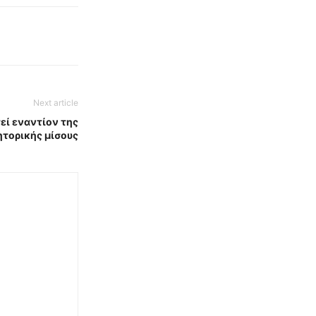
Next article
εί εναντίον της
ητορικής μίσους