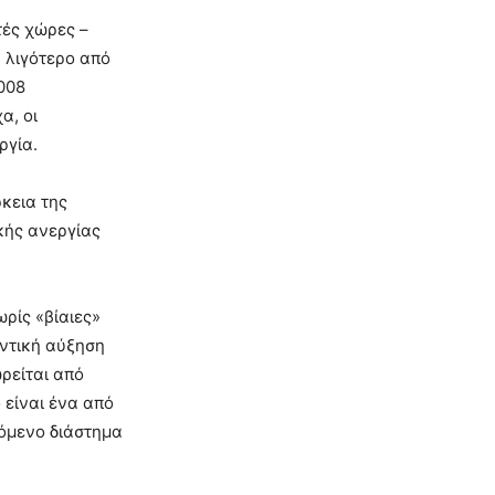
τές χώρες –
ύ λιγότερο από
2008
α, οι
ργία.
κεια της
κής ανεργίας
ωρίς «βίαιες»
αντική αύξηση
ρείται από
 είναι ένα από
πόμενο διάστημα