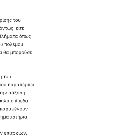
ρίσης του
όντως, είτε
οβλήματα όπως
ου πολέμου
αι θα μπορούσε
η του
(που παραπέμπει
στην αύξηση
ψηλά επίπεδα
, παραμένουν
ηματιστήρια.
ν επιτοκίων,