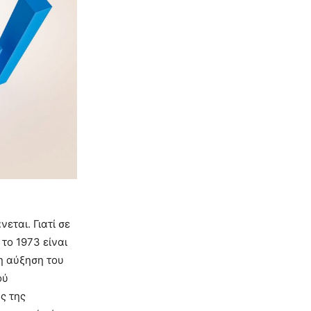
εται. Γιατί σε
το 1973 είναι
η αύξηση του
ού
ς της