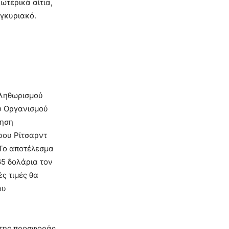
ωτερικά αίτια,
υγκυριακό.
πληθωρισμού
υ Οργανισμού
ληση
ρου Ρίτσαρντ
 Το αποτέλεσμα
65 δολάρια τον
ές τιμές θα
ου
ά της προσφοράς