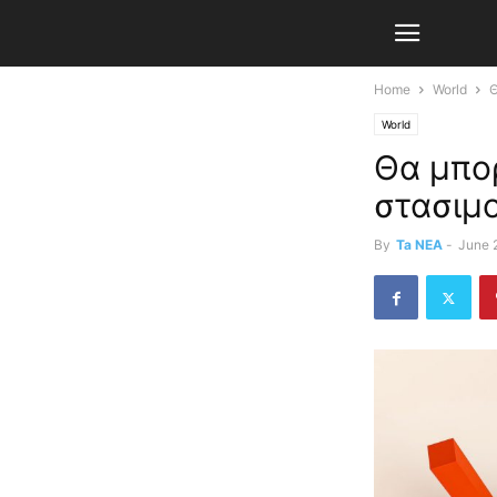
Home
World
Θ
World
Θα μπορ
στασιμ
By
Ta NEA
-
June 