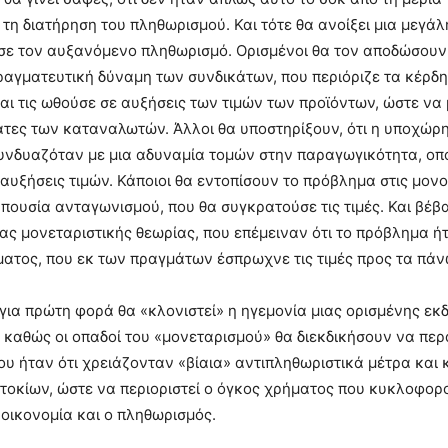
τη διατήρηση του πληθωρισμού. Και τότε θα ανοίξει μια μεγάλ
ύσε τον αυξανόμενο πληθωρισμό. Ορισμένοι θα τον αποδώσουν
αγματευτική δύναμη των συνδικάτων, που περιόριζε τα κέρδ
αι τις ωθούσε σε αυξήσεις των τιμών των προϊόντων, ώστε να
άτες των καταναλωτών. Άλλοι θα υποστηρίξουν, ότι η υποχώρ
υνδυαζόταν με μια αδυναμία τομών στην παραγωγικότητα, οπ
αυξήσεις τιμών. Κάποιοι θα εντοπίσουν το πρόβλημα στις μον
απουσία ανταγωνισμού, που θα συγκρατούσε τις τιμές. Και βέβ
μιας μονεταριστικής θεωρίας, που επέμειναν ότι το πρόβλημα 
ατος, που εκ των πραγμάτων έσπρωχνε τις τιμές προς τα πάν
 για πρώτη φορά θα «κλονιστεί» η ηγεμονία μιας ορισμένης εκ
 καθώς οι οπαδοί του «μονεταρισμού» θα διεκδικήσουν να περ
ου ήταν ότι χρειάζονταν «βίαια» αντιπληθωριστικά μέτρα και
τοκίων, ώστε να περιοριστεί ο όγκος χρήματος που κυκλοφορ
 οικονομία και ο πληθωρισμός.