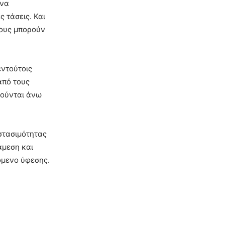
 να
 τάσεις. Και
τους μπορούν
εντούτοις
από τους
ρούνται άνω
 στασιμότητας
άμεση και
χόμενο ύφεσης.