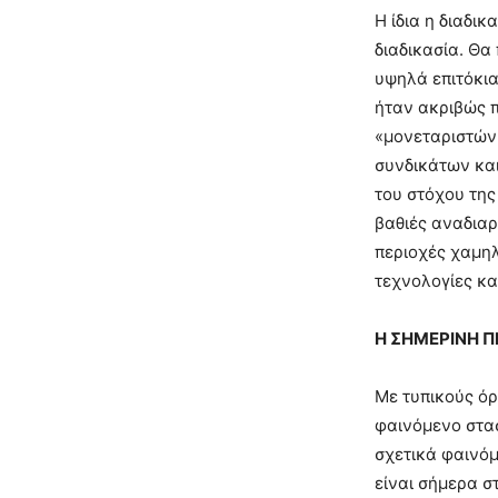
Η ίδια η διαδι
διαδικασία. Θα
υψηλά επιτόκια
ήταν ακριβώς π
«μονεταριστών
συνδικάτων και
του στόχου τη
βαθιές αναδια
περιοχές χαμηλ
τεχνολογίες κα
Η ΣΗΜΕΡΙΝΗ 
Με τυπικούς όρ
φαινόμενο στα
σχετικά φαινόμε
είναι σήμερα σ