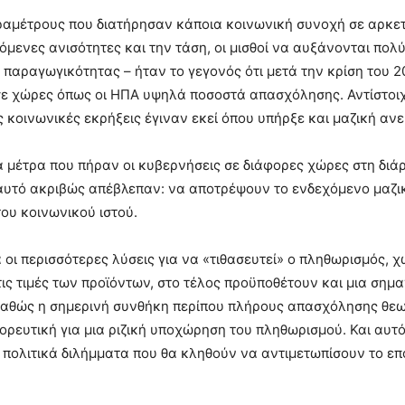
ραμέτρους που διατήρησαν κάποια κοινωνική συνοχή σε αρκε
νόμενες ανισότητες και την τάση, οι μισθοί να αυξάνονται πολ
 παραγωγικότητας – ήταν το γεγονός ότι μετά την κρίση του 
ε χώρες όπως οι ΗΠΑ υψηλά ποσοστά απασχόλησης. Αντίστοιχ
 κοινωνικές εκρήξεις έγιναν εκεί όπου υπήρξε και μαζική ανε
α μέτρα που πήραν οι κυβερνήσεις σε διάφορες χώρες στη διάρ
αυτό ακριβώς απέβλεπαν: να αποτρέψουν το ενδεχόμενο μαζι
του κοινωνικού ιστού.
οι περισσότερες λύσεις για να «τιθασευτεί» ο πληθωρισμός, χ
ις τιμές των προϊόντων, στο τέλος προϋποθέτουν και μια σημ
 καθώς η σημερινή συνθήκη περίπου πλήρους απασχόλησης θεω
ρευτική για μια ριζική υποχώρηση του πληθωρισμού. Και αυτό
πολιτικά διλήμματα που θα κληθούν να αντιμετωπίσουν το ε
.