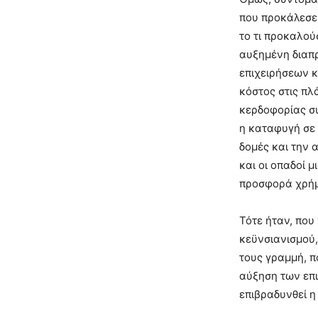
που προκάλεσε 
το τι προκαλο
αυξημένη διαπρ
επιχειρήσεων κ
κόστος στις πλ
κερδοφορίας σ
η καταφυγή σε 
δομές και την 
και οι οπαδοί 
προσφορά χρήμ
Τότε ήταν, που
κεϋνσιανισμού,
τους γραμμή, π
αύξηση των επι
επιβραδυνθεί η