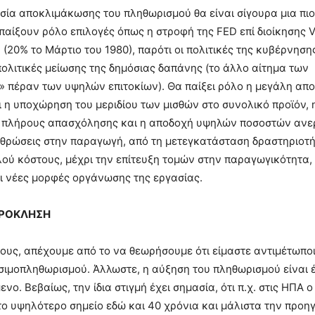
κασία αποκλιμάκωσης του πληθωρισμού θα είναι σίγουρα μια πι
 παίξουν ρόλο επιλογές όπως η στροφή της FED επί διοίκησης V
 (20% το Μάρτιο του 1980), παρότι οι πολιτικές της κυβέρνηση
ολιτικές μείωσης της δημόσιας δαπάνης (το άλλο αίτημα των
» πέραν των υψηλών επιτοκίων). Θα παίξει ρόλο η μεγάλη α
 η υποχώρηση του μεριδίου των μισθών στο συνολικό προϊόν, 
ς πλήρους απασχόλησης και η αποδοχή υψηλών ποσοστών ανερ
ρθρώσεις στην παραγωγή, από τη μετεγκατάσταση δραστηριοτ
ού κόστους, μέχρι την επίτευξη τομών στην παραγωγικότητα,
ι νέες μορφές οργάνωσης της εργασίας.
ΠΡΟΚΛΗΣΗ
ους, απέχουμε από το να θεωρήσουμε ότι είμαστε αντιμέτωποι
σιμοπληθωρισμού. Άλλωστε, η αύξηση του πληθωρισμού είναι
νο. Βεβαίως, την ίδια στιγμή έχει σημασία, ότι π.χ. στις ΗΠΑ
το υψηλότερο σημείο εδώ και 40 χρόνια και μάλιστα την προη