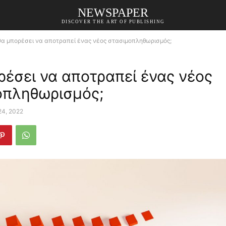
NEWSPAPER
DISCOVER THE ART OF PUBLISHING
α μπορέσει να αποτραπεί ένας νέος στασιμοπληθωρισμός;
έσει να αποτραπεί ένας νέος
οπληθωρισμός;
24, 2022