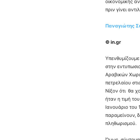
οικονομικής αν
πριν γίνει αντι
Παναγιώτης Σ
© in.gr
Υπενθυμίζουμε 
στην εντυπωσι
Αραβικών Χωρώ
πετρελαίου στ
Νίξον ότι θα χ
ήταν η τιμή το
Ιανουάριο του 
παραμείνουν, δ
πληθωρισμού.
Όμως, σύντομα 