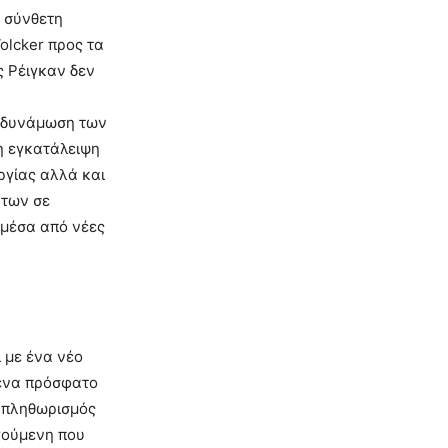
ο σύνθετη
olcker προς τα
ς Ρέιγκαν δεν
ποδυνάμωση των
η εγκατάλειψη
γίας αλλά και
ήτων σε
 μέσα από νέες
 με ένα νέο
 ένα πρόσφατο
 ο πληθωρισμός
γούμενη που