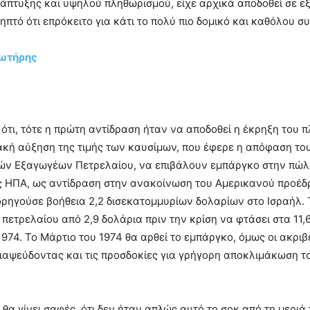
άπτυξης και υψηλού πληθωρισμού, είχε αρχικά αποδοθεί σε εξ
ληπτό ότι επρόκειτο για κάτι το πολύ πιο δομικό και καθόλου σ
ωτήρης
ότι, τότε η πρώτη αντίδραση ήταν να αποδοθεί η έκρηξη του 
ακή αύξηση της τιμής των καυσίμων, που έφερε η απόφαση το
ν Εξαγωγέων Πετρελαίου, να επιβάλουν εμπάργκο στην πώ
ις ΗΠΑ, ως αντίδραση στην ανακοίνωση του Αμερικανού προέδ
ορηγούσε βοήθεια 2,2 δισεκατομμυρίων δολαρίων στο Ισραήλ.
υ πετρελαίου από 2,9 δολάρια πριν την κρίση να φτάσει στα 11,
1974. Το Μάρτιο του 1974 θα αρθεί το εμπάργκο, όμως οι ακριβ
ιαψεύδοντας και τις προσδοκίες για γρήγορη αποκλιμάκωση τ
θα γίνει σαφές, ότι δεν ήταν απλώς αυτό το σοκ από τη μερι