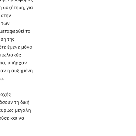
η συζήτηση, για
 στην
η των
 μεταφερθεί το
ηση της
ότε έμενε μόνο
οπωλιακές
αια, υπήρχαν
ήταν η αυξημένη
ω.
δοχής
άσουν τη δική
 κυρίως μεγάλη
ούσε και να