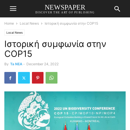
NEWSPAPER
DISCOVER THE ART OF PUBLISHING
Home
Local News
Ιστορική συμφωνία στην COP15
Local News
Ιστορική συμφωνία στην
COP15
By
Ta NEA
-
December 24, 2022