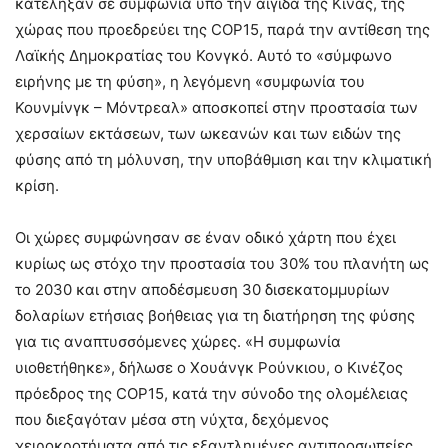
κατέληξαν σε συμφωνία υπό την αιγίδα της Κίνας, της
χώρας που προεδρεύει της COP15, παρά την αντίθεση της
Λαϊκής Δημοκρατίας του Κονγκό. Αυτό το «σύμφωνο
ειρήνης με τη φύση», η λεγόμενη «συμφωνία του
Κουνμίνγκ – Μόντρεαλ» αποσκοπεί στην προστασία των
χερσαίων εκτάσεων, των ωκεανών και των ειδών της
φύσης από τη μόλυνση, την υποβάθμιση και την κλιματική
κρίση.
Οι χώρες συμφώνησαν σε έναν οδικό χάρτη που έχει
κυρίως ως στόχο την προστασία του 30% του πλανήτη ως
το 2030 και στην αποδέσμευση 30 δισεκατομμυρίων
δολαρίων ετήσιας βοήθειας για τη διατήρηση της φύσης
για τις αναπτυσσόμενες χώρες. «Η συμφωνία
υιοθετήθηκε», δήλωσε ο Χουάνγκ Ρούνκιου, ο Κινέζος
πρόεδρος της COP15, κατά την σύνοδο της ολομέλειας
που διεξαγόταν μέσα στη νύχτα, δεχόμενος
χειροκροτήματα από τις εξαντλημένες αντιπροσωπείες