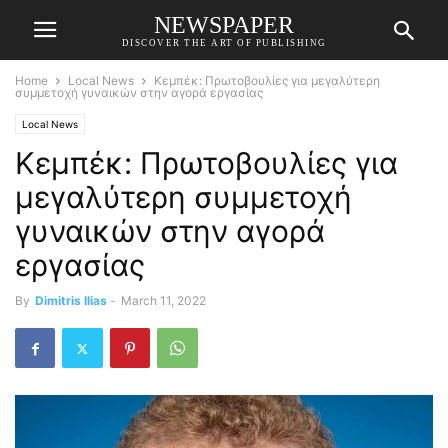
NEWSPAPER
DISCOVER THE ART OF PUBLISHING
Home
Local News
Κεμπέκ: Πρωτοβουλίες για μεγαλύτερη
συμμετοχή γυναικών στην αγορά εργασίας
Local News
Κεμπέκ: Πρωτοβουλίες για
μεγαλύτερη συμμετοχή
γυναικών στην αγορά
εργασίας
By
Dimitris Ilias
-
March 11, 2022