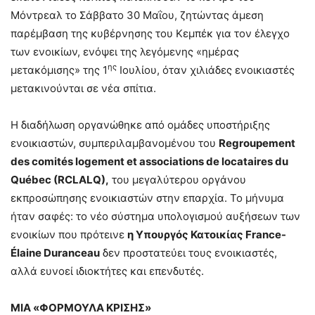
Μόντρεαλ το Σάββατο 30 Μαΐου, ζητώντας άμεση
παρέμβαση της κυβέρνησης του Κεμπέκ για τον έλεγχο
των ενοικίων, ενόψει της λεγόμενης «ημέρας
ης
μετακόμισης» της 1
Ιουλίου, όταν χιλιάδες ενοικιαστές
μετακινούνται σε νέα σπίτια.
Η διαδήλωση οργανώθηκε από ομάδες υποστήριξης
ενοικιαστών, συμπεριλαμβανομένου του
Regroupement
des comités logement et associations de locataires du
Québec (RCLALQ),
του μεγαλύτερου οργάνου
εκπροσώπησης ενοικιαστών στην επαρχία. Το μήνυμα
ήταν σαφές: το νέο σύστημα υπολογισμού αυξήσεων των
ενοικίων που πρότεινε
η Υπουργός Κατοικίας France-
Élaine Duranceau
δεν προστατεύει τους ενοικιαστές,
αλλά ευνοεί ιδιοκτήτες και επενδυτές.
ΜΙΑ «ΦΟΡΜΟΥΛΑ ΚΡΙΣΗΣ»