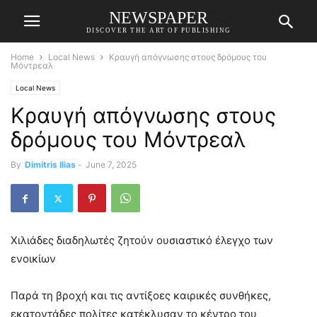
NEWSPAPER
DISCOVER THE ART OF PUBLISHING
Home
Local News
Κραυγή απόγνωσης στους δρόμους του
Μόντρεαλ
Local News
Κραυγή απόγνωσης στους
δρόμους του Μόντρεαλ
By
Dimitris Ilias
-
June 7, 2025
Χιλιάδες διαδηλωτές ζητούν ουσιαστικό έλεγχο των
ενοικίων
Παρά τη βροχή και τις αντίξοες καιρικές συνθήκες,
εκατοντάδες πολίτες κατέκλυσαν το κέντρο του