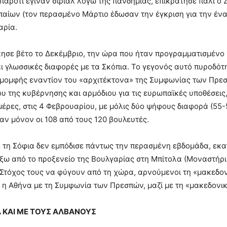
, παρότι έγιναν σίριαλ λόγω της πανδημίας, επικράτησε πάλι ο
αίων (τον περασμένο Μάρτιο έδωσαν την έγκριση για την έν
αρία.
ησε βέτο το Δεκέμβριο, την ώρα που ήταν προγραμματισμένο 
αι γλωσσικές διαφορές με τα Σκόπια. Το γεγονός αυτό πυροδότ
μομφής εναντίον του «αρχιτέκτονα» της Συμφωνίας των Πρεσ
υ της κυβέρνησης και αρμόδιου για τις ευρωπαϊκές υποθέσει
μέρες, στις 4 Φεβρουαρίου, με μόλις δύο ψήφους διαφορά (55-
ν μόνον οι 108 από τους 120 βουλευτές.
 τη Σόφια δεν εμπόδισε πάντως την περασμένη εβδομάδα, εκ
ξω από το προξενείο της Βουλγαρίας στη Μπίτολα (Μοναστήρι
 Στόχος τους να φύγουν από τη χώρα, αρνούμενοι τη «μακεδον
η Αθήνα με τη Συμφωνία των Πρεσπών, μαζί με τη «μακεδονι
ΚΑΙ ΜΕ ΤΟΥΣ ΑΛΒΑΝΟΥΣ