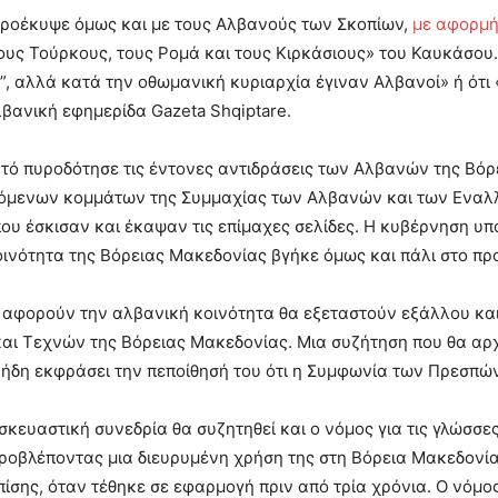
ροέκυψε όμως και με τους Αλβανούς των Σκοπίων,
με αφορμή
ους Τούρκους, τους Ρομά και τους Κιρκάσιους» του Καυκάσου. Σ
, αλλά κατά την οθωμανική κυριαρχία έγιναν Αλβανοί» ή ότι 
βανική εφημερίδα Gazeta Shqiptare.
υτό πυροδότησε τις έντονες αντιδράσεις των Αλβανών της Βόρ
υόμενων κομμάτων της Συμμαχίας των Αλβανών και των Εναλ
που έσκισαν και έκαψαν τις επίμαχες σελίδες. Η κυβέρνηση υπο
ινότητα της Βόρειας Μακεδονίας βγήκε όμως και πάλι στο πρ
αφορούν την αλβανική κοινότητα θα εξεταστούν εξάλλου και 
αι Τεχνών της Βόρειας Μακεδονίας. Μια συζήτηση που θα αρχ
 ήδη εκφράσει την πεποίθησή του ότι η Συμφωνία των Πρεσπών
κευαστική συνεδρία θα συζητηθεί και ο νόμος για τις γλώσσες
ροβλέποντας μια διευρυμένη χρήση της στη Βόρεια Μακεδονία
ίσης, όταν τέθηκε σε εφαρμογή πριν από τρία χρόνια. Ο νόμο