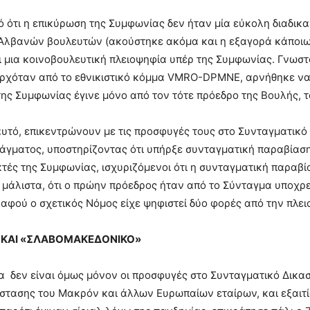
ό ότι η επικύρωση της Συμφωνίας δεν ήταν μία εύκολη διαδικ
Αλβανών βουλευτών (ακούστηκε ακόμα και η εξαγορά κάποιων
 μια κοινοβουλευτική πλειοψηφία υπέρ της Συμφωνίας. Γνωστό 
ρχόταν από το εθνικιστικό κόμμα VMRO-DPMNE, αρνήθηκε να υ
ης Συμφωνίας έγινε μόνο από τον τότε πρόεδρο της Βουλής, 
αυτό, επικεντρώνουν με τις προσφυγές τους στο Συνταγματικό
τάγματος, υποστηρίζοντας ότι υπήρξε συνταγματική παραβίαση
κτές της Συμφωνίας, ισχυριζόμενοι ότι η συνταγματική παραβ
μάλιστα, ότι ο πρώην πρόεδρος ήταν από το Σύνταγμα υποχρ
αφού ο σχετικός Νόμος είχε ψηφιστεί δύο φορές από την πλε
 ΚΑΙ «ΣΛΑΒΟΜΑΚΕΔΟΝΙΚΟ»
 δεν είναι όμως μόνον οι προσφυγές στο Συνταγματικό Δικασ
στασης του Μακρόν και άλλων Ευρωπαίων εταίρων, και εξαιτ