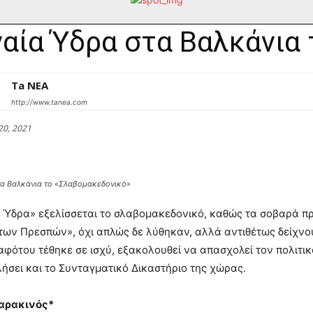
αία Ύδρα στα Βαλκάνια
Ta NEA
http://www.tanea.com
20, 2021
τα Βαλκάνια το «Σλαβομακεδονικό»
 Ύδρα» εξελίσσεται το σλαβομακεδονικό, καθώς τα σοβαρά π
ων Πρεσπών», όχι απλώς δε λύθηκαν, αλλά αντιθέτως δείχνου
αφότου τέθηκε σε ισχύ, εξακολουθεί να απασχολεί τον πολιτι
σει και το Συνταγματικό Δικαστήριο της χώρας.
αρακινός*