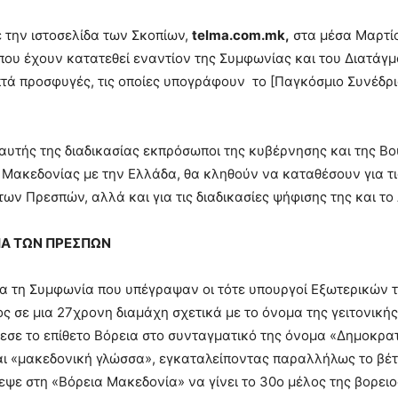
την ιστοσελίδα των Σκοπίων,
telma.com.mk,
στα μέσα Μαρτίο
ου έχουν κατατεθεί εναντίον της Συμφωνίας και του Διατάγματ
τά προσφυγές, τις οποίες υπογράφουν το [Παγκόσμιο Συνέδρι
 αυτής της διαδικασίας εκπρόσωποι της κυβέρνησης και της 
 Μακεδονίας με την Ελλάδα, θα κληθούν να καταθέσουν για τι
ων Πρεσπών, αλλά και για τις διαδικασίες ψήφισης της και το 
Α ΤΩΝ ΠΡΕΣΠΩΝ
ια τη Συμφωνία που υπέγραψαν οι τότε υπουργοί Εξωτερικών τ
ς σε μια 27χρονη διαμάχη σχετικά με το όνομα της γειτονικής
σε το επίθετο Βόρεια στο συνταγματικό της όνομα «Δημοκρα
αι «μακεδονική γλώσσα», εγκαταλείποντας παραλλήλως το βέτ
εψε στη «Βόρεια Μακεδονία» να γίνει το 30ο μέλος της βορει