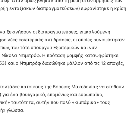
 Ζάεφ. Όταν όμως βγήκαν από τη μέση οι αντιρρήσεις των
αρξη ενταξιακών διαπραγματεύσεων) εμφανίστηκε η κρίση
να ξεκινήσουν οι διαπραγματεύσεις, επικαλούμενη
ησε νέες εσωτερικές αντιδράσεις, οι οποίες συνοψίστηκαν
πών, του τότε υπουργού Εξωτερικών και νυν
ς, Νίκολα Ντιμιτρόφ. Η πρόταση μομφής καταψηφίστηκε
53) και ο Ντιμιτρόφ διασώθηκε μάλλον από τις 12 αποχές,
ατοντάδες κατοίκους της Βόρειας Μακεδονίας να στηθούν
) για ένα βουλγαρικό, επομένως και ευρωπαϊκό,
ική» ταυτότητα, αυτήν που πολύ «κιμπάρικα» τους
κή» γλώσσα.