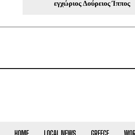
εγχώριος Δούρειος Ίππος
HOME
LOCAL NEWS
GREECE
WOR