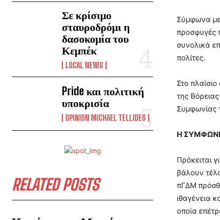
Σε κρίσιμο
Σύμφωνα με 
σταυροδρόμι η
προσφυγές π
δασοκομία του
συνολικά επ
Κεμπέκ
πολίτες.
LOCAL NEWS
Στο πλαίσιο
Pride και πολιτική
της Βόρειας
υποκρισία
Συμφωνίας τ
OPINION MICHAEL TELLIDES
Η ΣΥΜΦΩΝΙ
Πρόκειται γ
βάλουν τέλο
RELATED POSTS
πΓΔΜ πρόσθε
ιθαγένεια κ
οποία επέτρ