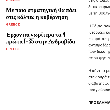
στις οποίες
δυτικοευρωπ
Με ποια στρατηγική θα πάει
με τη Βουλγ
στις κάλπες η κυβέρνηση
GREECE
Η Σόφια άσκ
ιστορικές κ
Έρχονται νωρίτερα τα 4
σε πρόταση 
πρώτα F-35 στην Ανδραβίδα
αντιπροέδρο
GREECE
πριν δέκα η
αφού ψήφισα
Η κόντρα με
στην ουρά έ
διαβατήριο.
αναγνώρισε 
ΠΡΟΒΛΗΜΑ 