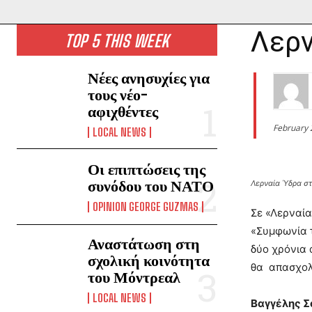
Λερν
TOP 5 THIS WEEK
Νέες ανησυχίες για
τους νέο-
αφιχθέντες
February 
LOCAL NEWS
Οι επιπτώσεις της
συνόδου του ΝΑΤΟ
Λερναία Ύδρα σ
OPINION GEORGE GUZMAS
Σε «Λερναία
«Συμφωνία τ
Αναστάτωση στη
δύο χρόνια 
σχολική κοινότητα
θα απασχολή
του Μόντρεαλ
LOCAL NEWS
Βαγγέλης Σ