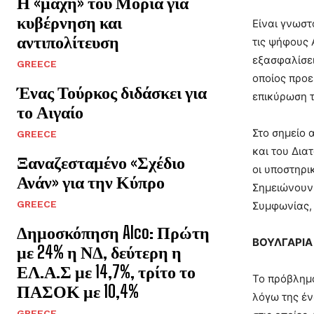
Η «μάχη» του Μοριά για
κυβέρνηση και
Είναι γνωστ
αντιπολίτευση
τις ψήφους 
εξασφαλίσει
GREECE
οποίος προε
Ένας Τούρκος διδάσκει για
επικύρωση τ
το Αιγαίο
Στο σημείο 
GREECE
και του Δια
Ξαναζεσταμένο «Σχέδιο
οι υποστηρι
Ανάν» για την Κύπρο
Σημειώνουν 
GREECE
Συμφωνίας, 
Δημοσκόπηση Alco: Πρώτη
ΒΟΥΛΓΑΡΙΑ
με 24% η ΝΔ, δεύτερη η
ΕΛ.Α.Σ με 14,7%, τρίτο το
Το πρόβλημα
ΠΑΣΟΚ με 10,4%
λόγω της έν
GREECE