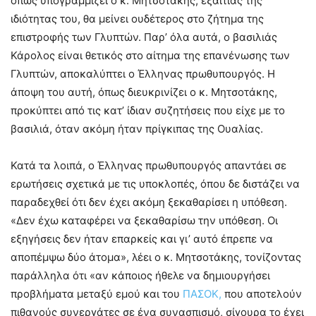
όπως υπογραμμίζει ο κ. Μητσοτάκης, εξαιτίας της
ιδιότητας του, θα μείνει ουδέτερος στο ζήτημα της
επιστροφής των Γλυπτών. Παρ’ όλα αυτά, ο βασιλιάς
Κάρολος είναι θετικός στο αίτημα της επανένωσης των
Γλυπτών, αποκαλύπτει ο Έλληνας πρωθυπουργός. Η
άποψη του αυτή, όπως διευκρινίζει ο κ. Μητσοτάκης,
προκύπτει από τις κατ’ ίδιαν συζητήσεις που είχε με το
βασιλιά, όταν ακόμη ήταν πρίγκιπας της Ουαλίας.
Κατά τα λοιπά, ο Έλληνας πρωθυπουργός απαντάει σε
ερωτήσεις σχετικά με τις υποκλοπές, όπου δε διστάζει να
παραδεχθεί ότι δεν έχει ακόμη ξεκαθαρίσει η υπόθεση.
«Δεν έχω καταφέρει να ξεκαθαρίσω την υπόθεση. Οι
εξηγήσεις δεν ήταν επαρκείς και γι’ αυτό έπρεπε να
αποπέμψω δύο άτομα», λέει ο κ. Μητσοτάκης, τονίζοντας
παράλληλα ότι «αν κάποιος ήθελε να δημιουργήσει
προβλήματα μεταξύ εμού και του
ΠΑΣΟΚ,
που αποτελούν
πιθανούς συνεργάτες σε ένα συνασπισμό, σίγουρα το έχει