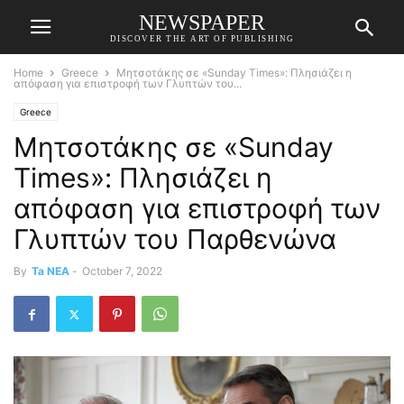
NEWSPAPER
DISCOVER THE ART OF PUBLISHING
Home
Greece
Μητσοτάκης σε «Sunday Times»: Πλησιάζει η
απόφαση για επιστροφή των Γλυπτών του...
Greece
Μητσοτάκης σε «Sunday
Times»: Πλησιάζει η
απόφαση για επιστροφή των
Γλυπτών του Παρθενώνα
By
Ta NEA
-
October 7, 2022