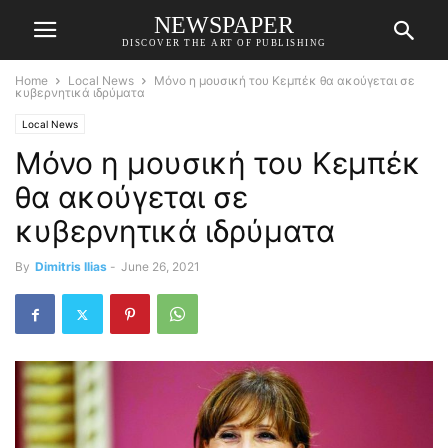
NEWSPAPER
DISCOVER THE ART OF PUBLISHING
Home
Local News
Μόνο η μουσική του Κεμπέκ θα ακούγεται σε
κυβερνητικά ιδρύματα
Local News
Μόνο η μουσική του Κεμπέκ
θα ακούγεται σε
κυβερνητικά ιδρύματα
By
Dimitris Ilias
-
June 26, 2021