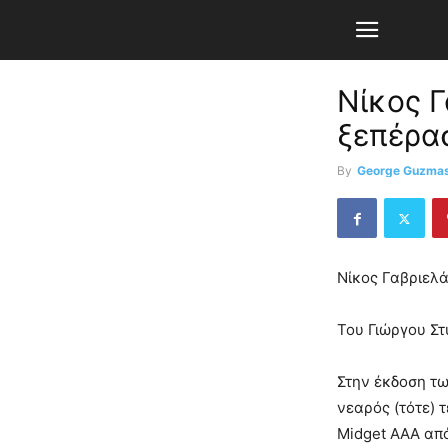
Νίκος Γ
ξεπέρα
By
George Guzma
Νίκος Γαβριελά
Του Γιώργου Στ
Στην έκδοση τω
νεαρός (τότε) 
Midget AAA από