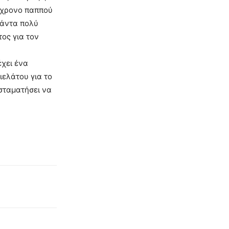
98χρονο παππού
πάντα πολύ
τος για τον
έχει ένα
ιελάτου για το
 σταματήσει να