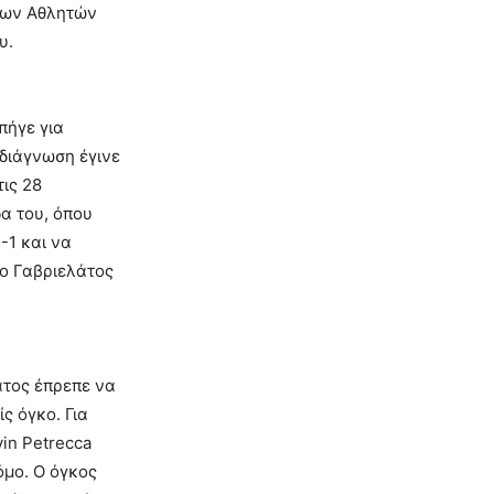
ετων Αθλητών
υ.
πήγε για
 διάγνωση έγινε
τις 28
α του, όπου
-1 και να
 ο Γαβριελάτος
άτος έπρεπε να
ς όγκο. Για
in Petrecca
όμο. Ο όγκος