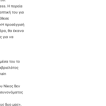
ess. Η πορεία
οπτική του για
 έθεσε
 «Η προσέγγισή
έρα, θα έκανα
ς για να
 μέσα του το
αβριελάτος
hain
ου Νίκος δεν
ο συνονόματος
υς δυο μας»,