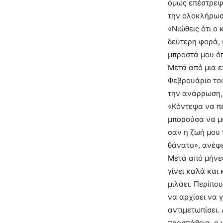
όμως επέστρεψε
την ολοκλήρωση
«Νιώθεις ότι ο
δεύτερη φορά, 
μπροστά μου όπ
Μετά από μια ε
Φεβρουάριο του
την ανάρρωση, 
«Κόντεψα να π
μπορούσα να μ
σαν η ζωή μου 
θάνατο», ανέφ
Μετά από μήνε
γίνει καλά και
μιλάει. Περίπο
να αρχίσει να 
αντιμετωπίσει.
προσπάθεια, ο 