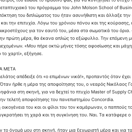
εταπτυχιακό του πρόγραμμα του John Molson School of Busin
πόκτηση του διπλώματος του ήταν ασυνήθιστη και άλλαξε την 
 και την επιτυχία. Λόγω του χρόνιου πόνου και της κούρασης,
ικροστόχους για τον εαυτό του, μέσα στα σωματικά του όρια.
την πρώτη μέρα, θα έκανα απλώς το εξώφυλλο. Την επόμενη μ
ιεχομένων. «Μου πήρε οκτώ μήνες τόσης αφοσίωσης και μάχη
το χαρτί», εξήγησε.
Α ΜΕΤΑ
ελάτος απέδειξε ότι «ο επιμένων νικά!», προπαντός όταν έχει
Όταν ήρθε η μέρα της αποφοίτησης του, ο νεαρός Νικόλαος Γ
ηφάνια στη σκηνή, για να δεχτεί το πτυχίο Master of Supply C
ν τελετή αποφοίτησης του πανεπιστημίου Concordia.
 οικογένεια του και οι φίλοι του τον καμάρωναν, ο παππούς τ
γκρατήσει τη χαρά και τη συγκίνηση του. Ναι. Τα κατάφερε 
το όνομά μου στη σκηνή, ήταν μια ξεχωριστή μέρα και για το