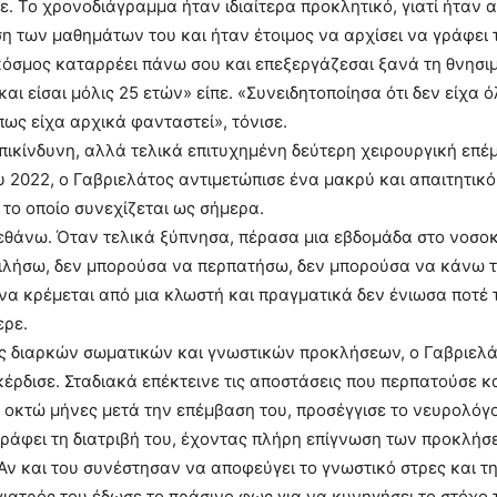
. Το χρονοδιάγραμμα ήταν ιδιαίτερα προκλητικό, γιατί ήταν 
 των μαθημάτων του και ήταν έτοιμος να αρχίσει να γράφει τ
 κόσμος καταρρέει πάνω σου και επεξεργάζεσαι ξανά τη θνησιμ
και είσαι μόλις 25 ετών» είπε. «Συνειδητοποίησα ότι δεν είχα 
ως είχα αρχικά φανταστεί», τόνισε.
πικίνδυνη, αλλά τελικά επιτυχημένη δεύτερη χειρουργική επέ
 2022, ο Γαβριελάτος αντιμετώπισε ένα μακρύ και απαιτητικό 
το οποίο συνεχίζεται ως σήμερα.
εθάνω. Όταν τελικά ξύπνησα, πέρασα μια εβδομάδα στο νοσοκ
ιλήσω, δεν μπορούσα να περπατήσω, δεν μπορούσα να κάνω τ
να κρέμεται από μια κλωστή και πραγματικά δεν ένιωσα ποτέ 
ερε.
ς διαρκών σωματικών και γνωστικών προκλήσεων, ο Γαβριελά
 κέρδισε. Σταδιακά επέκτεινε τις αποστάσεις που περπατούσε 
υ οκτώ μήνες μετά την επέμβαση του, προσέγγισε το νευρολόγ
γράφει τη διατριβή του, έχοντας πλήρη επίγνωση των προκλήσ
 Αν και του συνέστησαν να αποφεύγει το γνωστικό στρες και τ
γιατρός του έδωσε το πράσινο φως για να κυνηγήσει το στόχο 