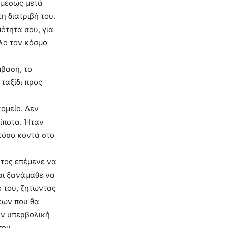
αμέσως μετά
η διατριβή του.
ότητα σου, για
όλο τον κόσμο
μβαση, το
ταξίδι προς
ομείο. Δεν
ίποτα. Ήταν
τόσο κοντά στο
τος επέμενε να
και ξανάμαθε να
ο του, ζητώντας
εων που θα
ην υπερβολική
του.