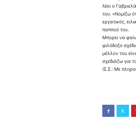
λέει ο Γαβριελ
του. «Νομίζω ό
εργατικός, ειλι
παππού του.
Μπορεί να φαίν
φιλόδοξο σχέδι
μέλλον του είν
σχεδιάζω για το
(Σ.Σ.: Με πληρ