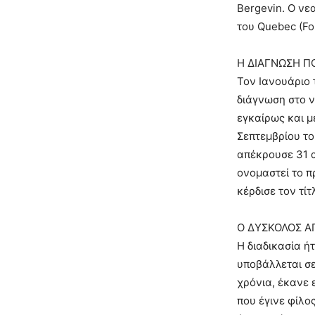
Bergevin. Ο νε
του Quebec (Fon
Η ΔΙΑΓΝΩΣΗ Π
Τον Ιανουάριο 
διάγνωση στο ν
εγκαίρως και μ
Σεπτεμβρίου το
απέκρουσε 31 α
ονομαστεί το π
κέρδισε τον τί
Ο ΔΥΣΚΟΛΟΣ Α
Η διαδικασία ή
υποβάλλεται σε
χρόνια, έκανε 
που έγινε φίλο