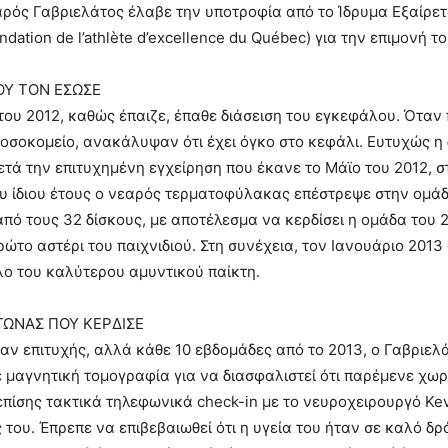
αρός Γαβριελάτος έλαβε την υποτροφία από το Ίδρυμα Εξαίρ
dation de l’athlète d’excellence du Québec) για την επιμονή το
ΟΥ ΤΟΝ ΕΣΩΣΕ
του 2012, καθώς έπαιζε, έπαθε διάσειση του εγκεφάλου. Όταν 
οσοκομείο, ανακάλυψαν ότι έχει όγκο στο κεφάλι. Ευτυχώς η
ετά την επιτυχημένη εγχείρηση που έκανε το Μάϊο του 2012, σ
υ ίδιου έτους ο νεαρός τερματοφύλακας επέστρεψε στην ομάδ
πό τους 32 δίσκους, με αποτέλεσμα να κερδίσει η ομάδα του 2
ρώτο αστέρι του παιχνιδιού. Στη συνέχεια, τον Ιανουάριο 2013
τλο του καλύτερου αμυντικού παίκτη.
ΓΩΝΑΣ ΠΟΥ ΚΕΡΔΙΣΕ
ταν επιτυχής, αλλά κάθε 10 εβδομάδες από το 2013, ο Γαβριελ
 μαγνητική τομογραφία για να διασφαλιστεί ότι παρέμενε χωρί
επίσης τακτικά τηλεφωνικά check-in με το νευροχειρουργό Kev
ς του. Έπρεπε να επιβεβαιωθεί ότι η υγεία του ήταν σε καλό δρ