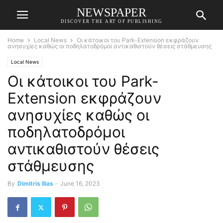
NEWSPAPER
DISCOVER THE ART OF PUBLISHING
Home
Local News
Οι κάτοικοι του Park-Extension εκφράζουν
ανησυχίες καθώς οι ποδηλατοδρόμοι αντικαθιστούν θέσεις στάθμευσης
Local News
Οι κάτοικοι του Park-
Extension εκφράζουν
ανησυχίες καθώς οι
ποδηλατοδρόμοι
αντικαθιστούν θέσεις
στάθμευσης
By
Dimitris Ilias
-
June 16, 2023