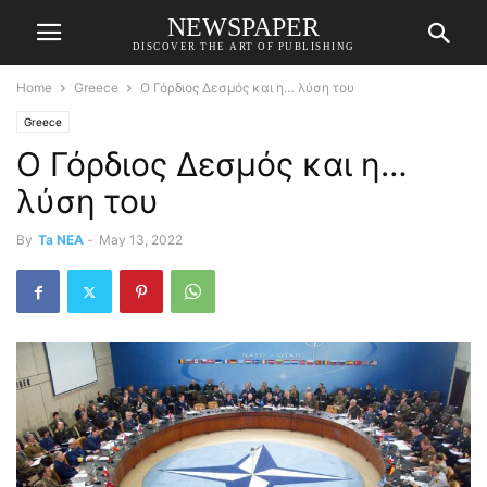
NEWSPAPER
DISCOVER THE ART OF PUBLISHING
Home
Greece
Ο Γόρδιος Δεσμός και η… λύση του
Greece
Ο Γόρδιος Δεσμός και η…
λύση του
By
Ta NEA
-
May 13, 2022