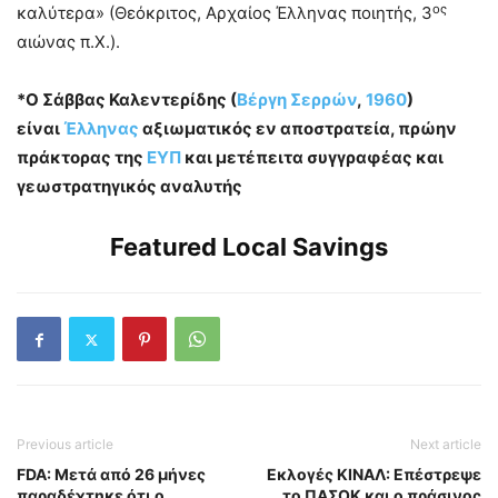
ος
καλύτερα» (Θεόκριτος, Αρχαίος Έλληνας ποιητής, 3
αιώνας π.Χ.).
*Ο Σάββας Καλεντερίδης (
Βέργη Σερρών
,
1960
)
είναι
Έλληνας
αξιωματικός εν αποστρατεία, πρώην
πράκτορας της
ΕΥΠ
και μετέπειτα συγγραφέας και
γεωστρατηγικός αναλυτής
Featured Local Savings
Previous article
Next article
FDA: Μετά από 26 μήνες
Εκλογές ΚΙΝΑΛ: Επέστρεψε
παραδέχτηκε ότι ο
το ΠΑΣΟΚ και ο πράσινος