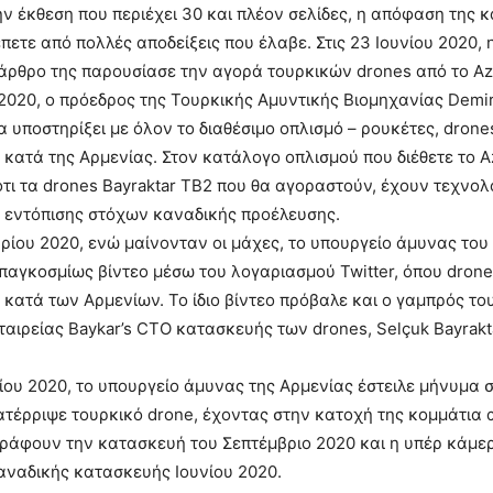
ν έκθεση που περιέχει 30 και πλέον σελίδες, η απόφαση της 
πετε από πολλές αποδείξεις που έλαβε. Στις 23 Ιουνίου 2020, 
 άρθρο της παρουσίασε την αγορά τουρκικών drones από το Aze
υ 2020, ο πρόεδρος της Τουρκικής Αμυντικής Βιομηχανίας Demi
θα υποστηρίξει με όλον το διαθέσιμο οπλισμό – ρουκέτες, drone
, κατά της Αρμενίας. Στον κατάλογο οπλισμού που διέθετε το A
 ότι τα drones Bayraktar TB2 που θα αγοραστούν, έχουν τεχνολ
 εντόπισης στόχων καναδικής προέλευσης.
βρίου 2020, ενώ μαίνονταν οι μάχες, το υπουργείο άμυνας του 
παγκοσμίως βίντεο μέσω του λογαριασμού Twitter, όπου drone
ι κατά των Αρμενίων. Το ίδιο βίντεο πρόβαλε και ο γαμπρός το
ταιρείας Baykar’s CTO κατασκευής των drones, Selçuk Bayrakta
ίου 2020, το υπουργείο άμυνας της Αρμενίας έστειλε μήνυμα σ
ατέρριψε τουρκικό drone, έχοντας στην κατοχή της κομμάτια 
γράφουν την κατασκευή του Σεπτέμβριο 2020 και η υπέρ κάμε
αναδικής κατασκευής Ιουνίου 2020.