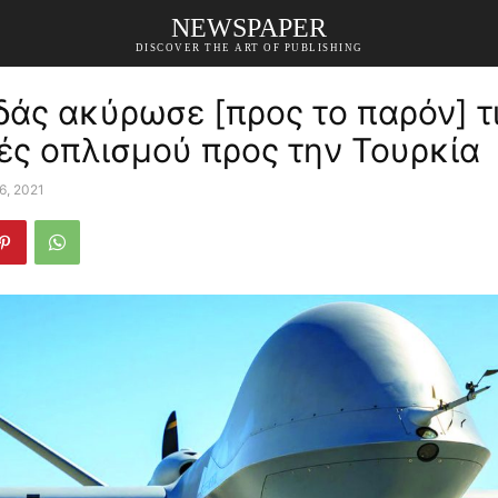
NEWSPAPER
DISCOVER THE ART OF PUBLISHING
άς ακύρωσε [προς το παρόν] τ
ές οπλισμού προς την Τουρκία
16, 2021