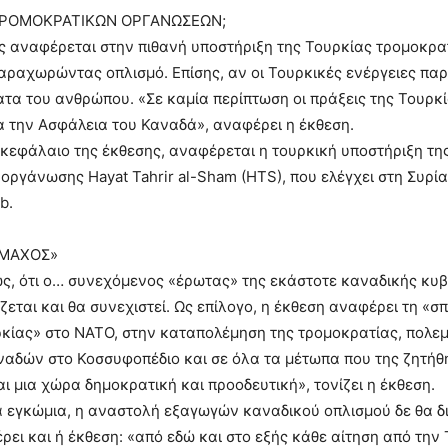
ΤΡΟΜΟΚΡΑΤΙΚΩΝ ΟΡΓΑΝΩΣΕΩΝ;
ς αναφέρεται στην πιθανή υποστήριξη της Τουρκίας τρομοκρ
ραχωρώντας οπλισμό. Επίσης, αν οι Τουρκικές ενέργειες πα
ατα του ανθρώπου. «Σε καμία περίπτωση οι πράξεις της Τουρκ
 την Ασφάλεια του Καναδά», αναφέρει η έκθεση.
κεφάλαιο της έκθεσης, αναφέρεται η τουρκική υποστήριξη τη
οργάνωσης Hayat Tahrir al-Sham (HTS), που ελέγχει στη Συρί
b.
ΜΜΑΧΟΣ»
ς, ότι ο… συνεχόμενος «έρωτας» της εκάστοτε καναδικής κυ
ζεται και θα συνεχιστεί. Ως επίλογο, η έκθεση αναφέρει τη «σ
κίας» στο ΝΑΤΟ, στην καταπολέμηση της τρομοκρατίας, πολε
αδών στο Κοσσυφοπέδιο και σε όλα τα μέτωπα που της ζητήθ
αι μια χώρα δημοκρατική και προοδευτική», τονίζει η έκθεση.
 εγκώμια, η αναστολή εξαγωγών καναδικού οπλισμού δε θα δι
ρει και ή έκθεση: «από εδώ και στο εξής κάθε αίτηση από την 