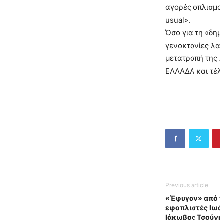
αγορές οπλισμο
usual».
Όσο για τη «δη
γενοκτονίες λα
μετατροπή της 
ΕΛΛΑΔΑ και τέλ
Previous article
«Έφυγαν» από τ
εφοπλιστές Ιω
Ιάκωβος Τσούν