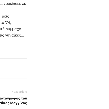
… «business as
Τρεις
ο ‘74,
ιστή σύμμαχο
τις γυναίκες…
Next article
φωτογράφος του
 Νίκος Μαγγίνας