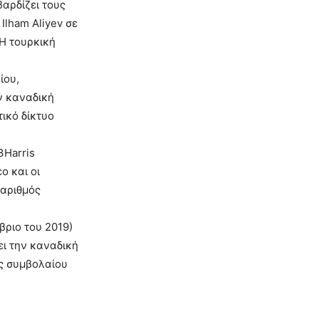
βαρδίζει τους
Ilham Aliyev σε
«Η τουρκική
ίου,
ν καναδική
ικό δίκτυο
3Harris
ο και οι
 αριθμός
ριο του 2019)
ει την καναδική
υς συμβολαίου