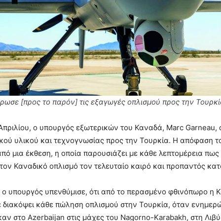
ωσε [προς το παρόν] τις εξαγωγές οπλισμού προς την Τουρκ
Απριλίου, ο υπουργός εξωτερικών του Καναδά, Marc Garneau,
κού υλικού και τεχνογνωσίας προς την Τουρκία. Η απόφαση 
πό μια έκθεση, η οποία παρουσιάζει με κάθε λεπτομέρεια πως
τον Καναδικό οπλισμό τον τελευταίο καιρό και προπαντός κα
υ ο υπουργός υπενθύμισε, ότι από το περασμένο φθινόπωρο η 
 διακόψει κάθε πώληση οπλισμού στην Τουρκία, όταν ενημερώ
αν στο Azerbaijan στις μάχες του Nagorno-Karabakh, στη Λιβύ