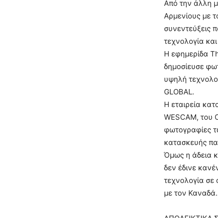
Από την άλλη μ
Αρμενίους με το
συνεντεύξεις π
τεχνολογία και
Η εφημερίδα Th
δημοσίευσε φωτ
υψηλή τεχνολογ
GLOBAL.
Η εταιρεία κατ
WESCAM, του Ον
φωτογραφίες τω
κατασκευής πα
Όμως η άδεια 
δεν έδινε κανέ
τεχνολογία σε 
με τον Καναδά.