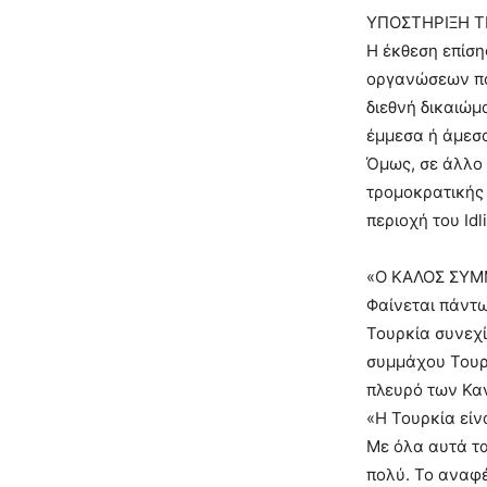
ΥΠΟΣΤΗΡΙΞΗ 
Η έκθεση επίση
οργανώσεων πα
διεθνή δικαιώμ
έμμεσα ή άμεσα
Όμως, σε άλλο 
τρομοκρατικής 
περιοχή του Idli
«Ο ΚΑΛΟΣ ΣΥ
Φαίνεται πάντω
Τουρκία συνεχί
συμμάχου Τουρ
πλευρό των Καν
«Η Τουρκία είν
Με όλα αυτά τα
πολύ. Το αναφέ