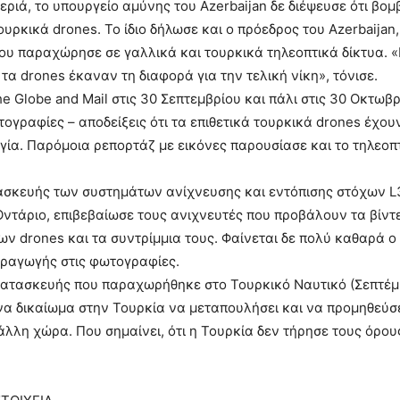
εριά, το υπουργείο αμύνης του Azerbaijan δε διέψευσε ότι βομ
υρκικά drones. Το ίδιο δήλωσε και ο πρόεδρος του Azerbaijan, 
ου παραχώρησε σε γαλλικά και τουρκικά τηλεοπτικά δίκτυα. 
 τα drones έκαναν τη διαφορά για την τελική νίκη», τόνισε.
e Globe and Mail στις 30 Σεπτεμβρίου και πάλι στις 30 Οκτωβρ
ογραφίες – αποδείξεις ότι τα επιθετικά τουρκικά drones έχου
ία. Παρόμοια ρεπορτάζ με εικόνες παρουσίασε και το τηλεοπτ
ασκευής των συστημάτων ανίχνευσης και εντόπισης στόχων L
τάριο, επιβεβαίωσε τους ανιχνευτές που προβάλουν τα βίντε
ν drones και τα συντρίμμια τους. Φαίνεται δε πολύ καθαρά ο
ραγωγής στις φωτογραφίες.
κατασκευής που παραχωρήθηκε στο Τουρκικό Ναυτικό (Σεπτέμβ
να δικαίωμα στην Τουρκία να μεταπουλήσει και να προμηθεύσ
άλλη χώρα. Που σημαίνει, ότι η Τουρκία δεν τήρησε τους όρο