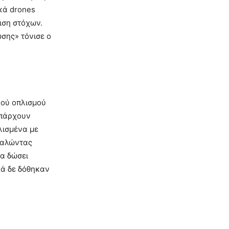
ικά drones
ιση στόχων.
σης» τόνισε ο
κού οπλισμού
Υπάρχουν
πλισμένα με
καλώντας
α δώσει
ά δε δόθηκαν