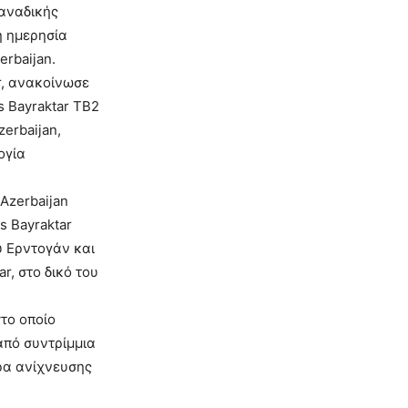
καναδικής
η ημερησία
rbaijan.
r, ανακοίνωσε
s Bayraktar TB2
zerbaijan,
ογία
Azerbaijan
s Bayraktar
υ Eρντογάν και
r, στο δικό τoυ
το οποίο
από συντρίμμια
ρα ανίχνευσης