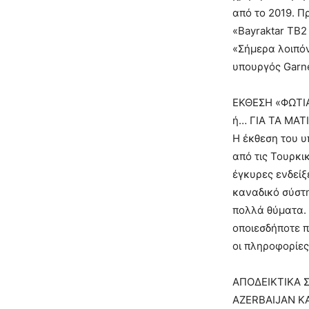
από το 2019. Π
«Bayraktar TB2
«Σήμερα λοιπό
υπουργός Garn
ΕΚΘΕΣΗ «ΦΩΤΙ
ή… ΓΙΑ ΤΑ ΜΑΤΙ
Η έκθεση του υ
από τις Τουρκι
έγκυρες ενδείξ
καναδικό σύστ
πολλά θύματα.
οποιεσδήποτε 
οι πληροφορίες
ΑΠΟΔΕΙΚΤΙΚΑ 
AZERBAIJAN Κ