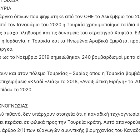
ΤΟΙΧΕΙΑ
ΣΥΡΙΑ
άργκο όπλων που ψηφίστηκε από τον ΟΗΕ το Δεκέμβριο του 2
 από τον Ιανουάριο του 2020 η Τουρκία χρησιμοποίησε τα ίδια d
 άμαχο πληθυσμό και τις δυνάμεις του στρατηγού Χαφτάρ. Ει
ι η Ιορδανία, η Τουρκία και τα Ηνωμένα Αραβικά Εμιράτα, πρ
άργκο.
ο ως το Νοέμβριο 2019 σημειώθηκαν 240 βομβαρδισμοί με τα d
ουν και στον πόλεμο Τουρκίας – Συρίας όπου η Τουρκία βομβ
επιχειρήσεις «Κλαδί Ελιάς» το 2018, «Ανοιξιάτικη Ειρήνη» το 20
σπίδα» το 2020.
ΧΝΟΓΝΩΣΙΑΣ
ολύ πιθανό, δεν υπάρχουν στοιχεία ότι η καναδική τεχνογνωσί
ει περάσει σε φιλικά προς την Τουρκία κράτη. Αυτό απαγορεύ
αι άρθρο 2(1) των εξαγωγών αμυντικής βιομηχανίας του Καναδ