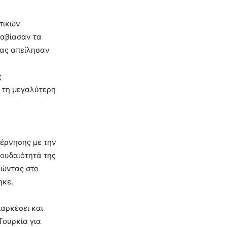
ατικών
ραβίασαν τα
ίας απείλησαν
ς
α τη μεγαλύτερη
βέρνησης με την
πουδαιότητά της
μώντας στο
ηκε.
αρκέσει και
Τουρκία για