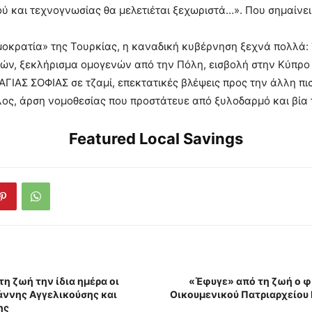
ύ και τεχνογνωσίας θα μελετιέται ξεχωριστά…». Που σημαίνει
μοκρατία» της Τουρκίας, η καναδική κυβέρνηση ξεχνά πολλά: 
ών, ξεκλήρισμα ομογενών από την Πόλη, εισβολή στην Κύπρο τ
ΑΓΙΑΣ ΣΟΦΙΑΣ σε τζαμί, επεκτατικές βλέψεις προς την άλλη π
ος, άρση νομοθεσίας που προστάτευε από ξυλοδαρμό και βία 
Featured Local Savings
η ζωή την ίδια ημέρα οι
«Έφυγε» από τη ζωή ο 
άννης Αγγελικούσης και
Οικουμενικού Πατριαρχείου
ης