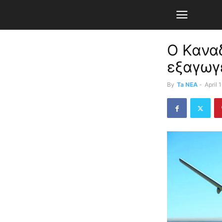
Ο Καναδ
εξαγωγ
By
Ta NEA
-
April 