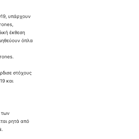
019, υπάρχουν
rones,
δική έκθεση
ομηθεύουν όπλα
rones.
άρδισε στόχους
19 και
α των
εται ρητά από
ά.