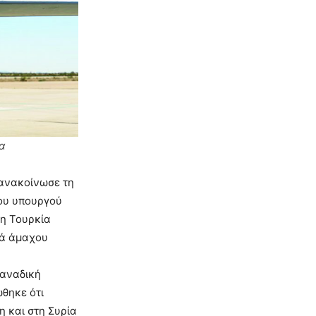
ία
 ανακοίνωσε τη
του υπουργού
 η Τουρκία
τά άμαχου
Καναδική
θηκε ότι
η και στη Συρία