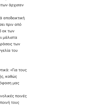
μάτων άρχισαν
ά αποδεικτική
σει πριν από
6 εκ των
αι μάλιστα
δράσεις των
γγελία του
ικά: «Για τους
ής, καθώς
πόφαση μας
νολικές ποινές
 ποινή τους