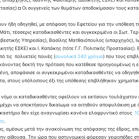
τασίας) ◘ Οι συγγενείς των θυμάτων αποδοκίμασαν τους κατ
υν ήδη οδηγηθεί, με απόφαση του Εφετείου για την υπόθεση τ
Μάτι, τέσσερις καταδικασθέντες και συγκεκριμένα οι Σωτ. Τερ
βεστικής Υπηρεσίας), Βασίλης Ματθαιόπουλος (υπαρχηγός), 
κητής ΕΣΚΕ) και Ι. Καπάκης (τότε Γ.Γ. Πολιτικής Προστασίας). Ε
πό τις πολυετείς ποινές (
συνολικά 240 χρόνια
) που τους επιβ
 κάνοντας δεκτή την πρόταση που κατέθεσε προηγουμένως η ε
μένη, αποφάσισε οι συγκεκριμένοι καταδικασθέντες να οδηγηθ
τα, στους υπόλοιπους έξι της υπόθεσης επιβλήθηκαν χρηματικ
νόμο οι καταδικασθέντες οφείλουν να εκτίσουν τουλάχιστον 
 μέχρι να αποκτήσουν δικαίωμα να αιτηθούν αποφυλάκιση με 
ικαστήριο δεν είχε αναγνωρίσει κανένα ελαφρυντικό στους
1
ες
.
ως, αμέσως μετά την ανακοίνωση της απόφασης της έδρας, επ
ην αίθουσα. Την ώρα που αστυνομικοί φόρεσαν χειροπέδες σ