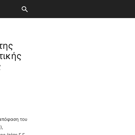
της
τικής
ς
 απόφαση του
),
ς (τότε Γ.Γ.