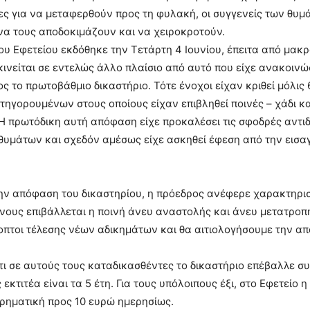
ς για να μεταφερθούν προς τη φυλακή, οι συγγενείς των θυ
α τους αποδοκιμάζουν και να χειροκροτούν.
ου Εφετείου εκδόθηκε την Τετάρτη 4 Ιουνίου, έπειτα από μακρ
 κινείται σε εντελώς άλλο πλαίσιο από αυτό που είχε ανακοινώ
ος το πρωτοβάθμιο δικαστήριο. Τότε ένοχοι είχαν κριθεί μόλις 
τηγορουμένων στους οποίους είχαν επιβληθεί ποινές – χάδι κ
Η πρωτόδικη αυτή απόφαση είχε προκαλέσει τις σφοδρές αντι
υμάτων και σχεδόν αμέσως είχε ασκηθεί έφεση από την εισα
 απόφαση του δικαστηρίου, η πρόεδρος ανέφερε χαρακτηριστ
νους επιβάλλεται η ποινή άνευ αναστολής και άνευ μετατροπ
οπτοι τέλεσης νέων αδικημάτων και θα αιτιολογήσουμε την α
τι σε αυτούς τους καταδικασθέντες το δικαστήριο επέβαλλε συ
εκτιτέα είναι τα 5 έτη. Για τους υπόλοιπους έξι, στο Εφετείο η
ρηματική προς 10 ευρώ ημερησίως.