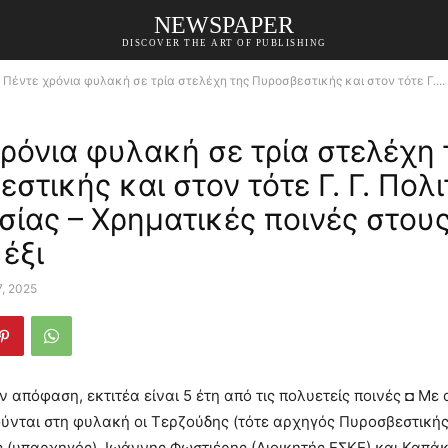
NEWSPAPER
DISCOVER THE ART OF PUBLISHING
Πέντε χρόνια φυλακή σε τρία στελέχη της Πυροσβεστικής και στον τότε Γ....
ρόνια φυλακή σε τρία στελέχη 
στικής και στον τότε Γ. Γ. Πολι
ίας – Χρηματικές ποινές στου
έξι
7, 2025
 απόφαση, εκτιτέα είναι 5 έτη από τις πολυετείς ποινές ◘ Με
ύνται στη φυλακή οι Τερζούδης (τότε αρχηγός Πυροσβεστικής
(υπαρχηγός), Ιωάννης Φωστιέρης (Διοικητής ΕΣΚΕ) και Καπάκη