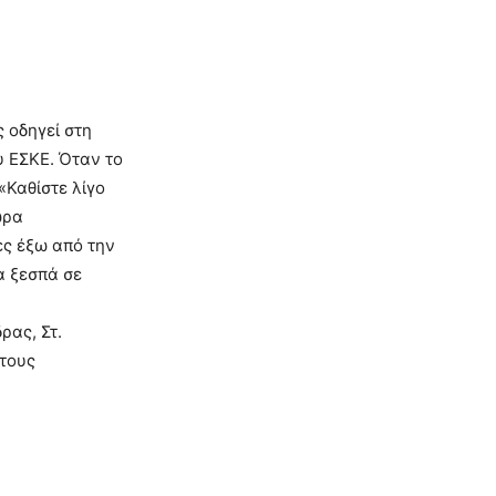
 οδηγεί στη
υ ΕΣΚΕ. Όταν το
«Καθίστε λίγο
ώρα
ες έξω από την
α ξεσπά σε
ρας, Στ.
στους