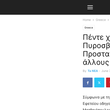
Home
Greece
Greece
Πέντε χ
Πυροσβε
Προστασ
άλλους 
By
Ta NEA
-
June 
Σύμφωνα με την
Εφετείου οδηγο
Ματθαιόπουλος 