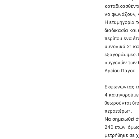
καταδικασθέντε
να φωνάζουν, ν
Η ετυμηγορία τ
διαδικασία και
περίπου ένα έτ
συνολικά 21 κα
εξαγοράσιμες. 
συγγενών των θ
Αρείου Πάγου.
Εκφωνώντας την
4 κατηγορούμε
θεωρούνται ύπ
περαιτέρω».
Να σημειωθεί ό
240 ετών, όμως 
μετρήθηκε σε χ