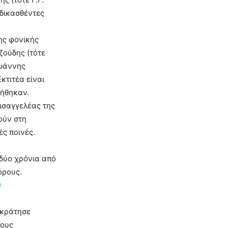
αδικασθέντες
ης φονικής
ζούδης (τότε
Ιωάννης
κτιτέα είναι
λήθηκαν.
ισαγγελέας της
ούν στη
ές ποινές.
δύο χρόνια από
όρους.
0
ικράτησε
τους