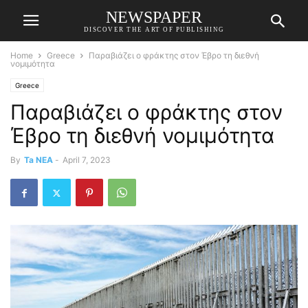
NEWSPAPER
DISCOVER THE ART OF PUBLISHING
Home
Greece
Παραβιάζει ο φράκτης στον Έβρο τη διεθνή
νομιμότητα
Greece
Παραβιάζει ο φράκτης στον
Έβρο τη διεθνή νομιμότητα
By
Ta NEA
-
April 7, 2023