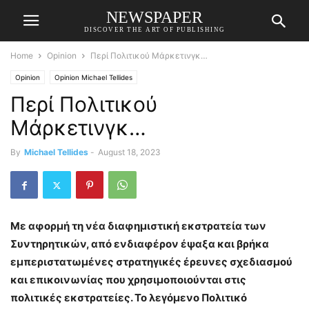
NEWSPAPER
DISCOVER THE ART OF PUBLISHING
Home
Opinion
Περί Πολιτικού Μάρκετινγκ…
Opinion
Opinion Michael Tellides
Περί Πολιτικού
Μάρκετινγκ…
By
Michael Tellides
-
August 18, 2023
Με αφορμή τη νέα διαφημιστική εκστρατεία των
Συντηρητικών, από ενδιαφέρον έψαξα και βρήκα
εμπεριστατωμένες στρατηγικές έρευνες σχεδιασμού
και επικοινωνίας που χρησιμοποιούνται στις
πολιτικές εκστρατείες. Το λεγόμενο Πολιτικό