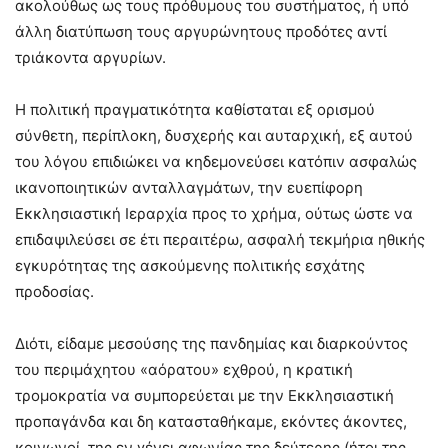
ακολούθως ως τους πρόθυμους του συστήματος, ή υπό
άλλη διατύπωση τους αργυρώνητους προδότες αντί
τριάκοντα αργυρίων.
Η πολιτική πραγματικότητα καθίσταται εξ ορισμού
σύνθετη, περίπλοκη, δυσχερής και αυταρχική, εξ αυτού
του λόγου επιδιώκει να κηδεμονεύσει κατόπιν ασφαλώς
ικανοποιητικών ανταλλαγμάτων, την ευεπίφορη
Εκκλησιαστική Ιεραρχία προς το χρήμα, ούτως ώστε να
επιδαψιλεύσει σε έτι περαιτέρω, ασφαλή τεκμήρια ηθικής
εγκυρότητας της ασκούμενης πολιτικής εσχάτης
προδοσίας.
Διότι, είδαμε μεσούσης της πανδημίας και διαρκούντος
του περιμάχητου «αόρατου» εχθρού, η κρατική
τρομοκρατία να συμπορεύεται με την Εκκλησιαστική
προπαγάνδα και δη κατασταθήκαμε, εκόντες άκοντες,
κοινωνοί, της εν γένει αφωνίας της δεύτερης (ήτοι της