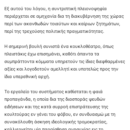
Εξ αυτού του λόγου, η συντριπτική πλειονοψηφία
περιέρχεται σε αμηχανία δια τη διακυβέρνηση της χώρας
περί των ακανθωδών τοιαύτων και καίριων ζητημάτων,
περί της τρεχούσης πολιτικής πραγματικότητας.
Η σημερινή βουλή συνιστά ένα κουκλοθέατρο, όπως
πλειστάκις έχω επισημάνει, καθότι άπαντα τα
συμπράττοντα κόμματα υπηρετούν τις ίδιες διεφθαρμένες
αξίες και λογοδοτούν αμελλητί και υποτελώς προς την
ίδια υπερεθνική αρχή.
Το εργαλείο του συστήματος καθίσταται η φαιά
προπαγάνδα, η οποία δια της διασποράς ψευδών
ειδήσεων και της κατά συρροή επιστράτευσης της
κουλτούρας εν γένει του φόβου, εν συνδυασμώ με τη
συνακόλουθη άσκηση ιδεολογικής τρομοκρατίας,
καλλιεργείται μία παραίσθηση ανησυχίας εις το