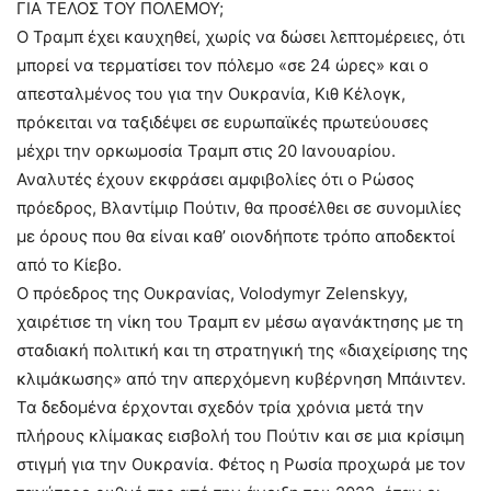
ΓΙΑ ΤΕΛΟΣ ΤΟΥ ΠΟΛΕΜΟΥ;
Ο Τραμπ έχει καυχηθεί, χωρίς να δώσει λεπτομέρειες, ότι
μπορεί να τερματίσει τον πόλεμο «σε 24 ώρες» και ο
απεσταλμένος του για την Ουκρανία, Κιθ Κέλογκ,
πρόκειται να ταξιδέψει σε ευρωπαϊκές πρωτεύουσες
μέχρι την ορκωμοσία Τραμπ στις 20 Ιανουαρίου.
Αναλυτές έχουν εκφράσει αμφιβολίες ότι ο Ρώσος
πρόεδρος, Βλαντίμιρ Πούτιν, θα προσέλθει σε συνομιλίες
με όρους που θα είναι καθ’ οιονδήποτε τρόπο αποδεκτοί
από το Κίεβο.
Ο πρόεδρος της Ουκρανίας, Volodymyr Zelenskyy,
χαιρέτισε τη νίκη του Τραμπ εν μέσω αγανάκτησης με τη
σταδιακή πολιτική και τη στρατηγική της «διαχείρισης της
κλιμάκωσης» από την απερχόμενη κυβέρνηση Μπάιντεν.
Τα δεδομένα έρχονται σχεδόν τρία χρόνια μετά την
πλήρους κλίμακας εισβολή του Πούτιν και σε μια κρίσιμη
στιγμή για την Ουκρανία. Φέτος η Ρωσία προχωρά με τον