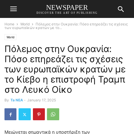
NEWSPAPER
DISCOVER THE ART OF PUBLISHING
Home
World
Πόλεμος στην Ουκρανία: Πόσο επηρεάζει τις σχέσεις
των ευρωπαϊκών κρατών με το...
World
Πόλεμος στην Ουκρανία:
Πόσο επηρεάζει τις σχέσεις
των ευρωπαϊκών κρατών με
το Κίεβο η επιστροφή Τραμπ
στο Λευκό Οίκο
By
Ta NEA
-
January 17, 2025
Μειώνεται σημαντικά η υποστήριξη των