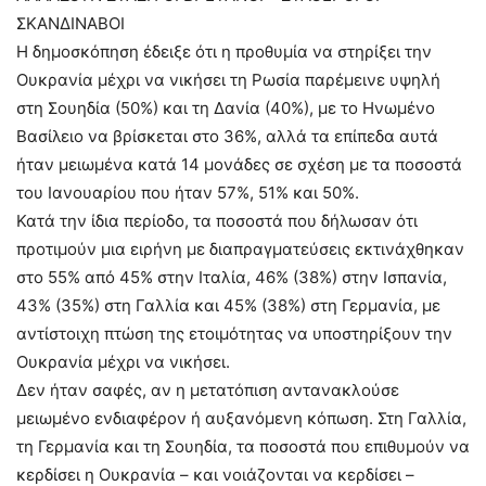
ΣΚΑΝΔΙΝΑΒΟΙ
Η δημοσκόπηση έδειξε ότι η προθυμία να στηρίξει την
Ουκρανία μέχρι να νικήσει τη Ρωσία παρέμεινε υψηλή
στη Σουηδία (50%) και τη Δανία (40%), με το Ηνωμένο
Βασίλειο να βρίσκεται στο 36%, αλλά τα επίπεδα αυτά
ήταν μειωμένα κατά 14 μονάδες σε σχέση με τα ποσοστά
του Ιανουαρίου που ήταν 57%, 51% και 50%.
Κατά την ίδια περίοδο, τα ποσοστά που δήλωσαν ότι
προτιμούν μια ειρήνη με διαπραγματεύσεις εκτινάχθηκαν
στο 55% από 45% στην Ιταλία, 46% (38%) στην Ισπανία,
43% (35%) στη Γαλλία και 45% (38%) στη Γερμανία, με
αντίστοιχη πτώση της ετοιμότητας να υποστηρίξουν την
Ουκρανία μέχρι να νικήσει.
Δεν ήταν σαφές, αν η μετατόπιση αντανακλούσε
μειωμένο ενδιαφέρον ή αυξανόμενη κόπωση. Στη Γαλλία,
τη Γερμανία και τη Σουηδία, τα ποσοστά που επιθυμούν να
κερδίσει η Ουκρανία – και νοιάζονται να κερδίσει –