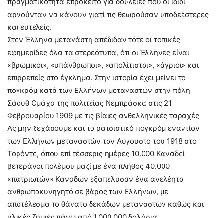
πραγματικότητα επρόκειτο για δουλειές που οι ίδιοι
αρνούνταν να κάνουν γιατί τις θεωρούσαν υποδεέστερες
και ευτελείς.
Στον Έλληνα μετανάστη απέδιδαν τότε οι τοπικές
εφημερίδες όλα τα στερεότυπα, ότι οι Έλληνες είναι
«βρώμικοι», «υπάνθρωποι», «απολίτιστοι», «άγριοι» και
επιρρεπείς στο έγκλημα. Στην ιστορία έχει μείνει το
πογκρόμ κατά των Ελλήνων μεταναστών στην πόλη
Σάουθ Ομάχα της πολιτείας Νεμπράσκα στις 21
Φεβρουαρίου 1909 με τις βίαιες ανθελληνικές ταραχές.
Ας μην ξεχάσουμε και το ρατσιστικό πογκρόμ εναντίον
των Ελλήνων μεταναστών τον Αύγουστο του 1918 στο
Τορόντο, όπου επί τέσσερις ημέρες 10.000 Καναδοί
βετεράνοι πολέμου μαζί με ένα πλήθος 40.000
«πατριωτών» Καναδών εξαπέλυσαν ένα ανελέητο
ανθρωποκυνηγητό σε βάρος των Ελλήνων, με
αποτέλεσμα το θάνατο δεκάδων μεταναστών καθώς και
υλικές ζημιές πάνω από 1.000.000 δολάρια.