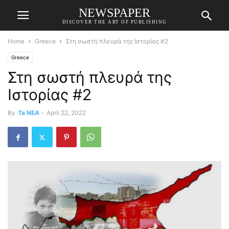
NEWSPAPER
DISCOVER THE ART OF PUBLISHING
Home
Greece
Στη σωστή πλευρά της Ιστορίας #2
Greece
Στη σωστή πλευρά της
Ιστορίας #2
By
Ta NEA
-
April 22, 2022