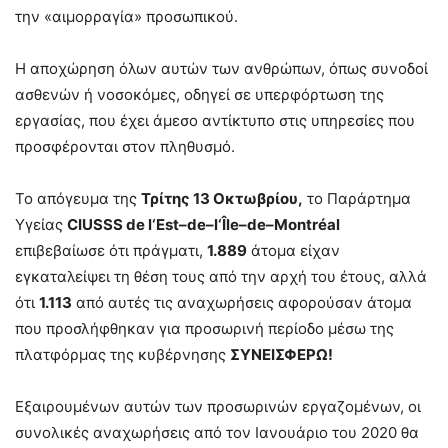
την «αιμορραγία» προσωπικού.
Η αποχώρηση όλων αυτών των ανθρώπων, όπως συνοδοί
ασθενών ή νοσοκόμες, οδηγεί σε υπερφόρτωση της
εργασίας, που έχει άμεσο αντίκτυπο στις υπηρεσίες που
προσφέρονται στον πληθυσμό.
Το απόγευμα της
Τρίτης 13 Οκτωβρίου,
το Παράρτημα
Υγείας
CIUSSS
de
l
‘
Est
–
de
–
l
‘Î
le
–
de
–
Montr
é
al
επιβεβαίωσε ότι πράγματι,
1.889
άτομα είχαν
εγκαταλείψει τη θέση τους από την αρχή του έτους, αλλά
ότι
1.113
από αυτές τις αναχωρήσεις αφορούσαν άτομα
που προσλήφθηκαν για προσωρινή περίοδο μέσω της
πλατφόρμας της κυβέρνησης
ΣΥΝΕΙΣΦΕΡΩ!
Εξαιρουμένων αυτών των προσωρινών εργαζομένων, οι
συνολικές αναχωρήσεις από τον Ιανουάριο του 2020 θα