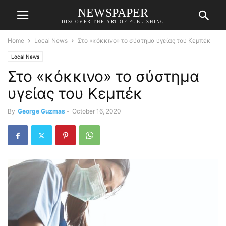
NEWSPAPER
DISCOVER THE ART OF PUBLISHING
Home
Local News
Στο «κόκκινο» το σύστημα υγείας του Κεμπέκ
Local News
Στο «κόκκινο» το σύστημα
υγείας του Κεμπέκ
By
George Guzmas
-
October 16, 2020