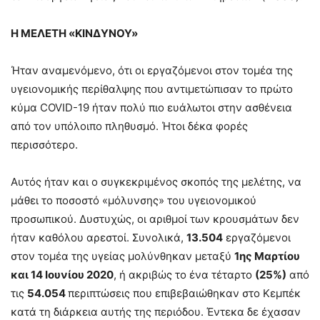
Η ΜΕΛΕΤΗ «ΚΙΝΔΥΝΟΥ»
Ήταν αναμενόμενο, ότι οι εργαζόμενοι στον τομέα της
υγειονομικής περίθαλψης που αντιμετώπισαν το πρώτο
κύμα COVID-19 ήταν πολύ πιο ευάλωτοι στην ασθένεια
από τον υπόλοιπο πληθυσμό. Ήτοι δέκα φορές
περισσότερο.
Αυτός ήταν και ο συγκεκριμένος σκοπός της μελέτης, να
μάθει το ποσοστό «μόλυνσης» του υγειονομικού
προσωπικού. Δυστυχώς, οι αριθμοί των κρουσμάτων δεν
ήταν καθόλου αρεστοί. Συνολικά,
13.504
εργαζόμενοι
στον τομέα της υγείας μολύνθηκαν μεταξύ
1ης Μαρτίου
και 14 Ιουνίου 2020
, ή ακριβώς το ένα τέταρτο
(25%)
από
τις
54.054
περιπτώσεις που επιβεβαιώθηκαν στο Κεμπέκ
κατά τη διάρκεια αυτής της περιόδου. Έντεκα δε έχασαν