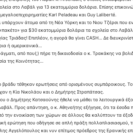
ολεία στο Λαβάλ για 13 εκατομμύρια δολάρια. Επίσης επικοιν
μεγαλοεπιχειρηματίες Karl Peladeau και Guy Laliberté.
ότι υπάρχουν άτομα από τη Νέα Υόρκη και το Νιου Τζέρσι που 
πακέτο» για $30 εκατομμύρια δολάρια τα σχολεία στο Λαβάλ
γίας Τριάδας! Επιπλέον, η αγορά θα γίνει CASH… Δε διευκρινίστ
ρια ή αμερικανικά…
άγματι, από που(;) πήρε τη δικαιοδοσία ο κ. Τρακάκης να βολι
σία της Κοινότητας…
το βράδυ τέθηκαν ερωτήσεις από ορισμένους συμπάροικους. Τ
χαν η Κία Νικολάου και ο Δημήτρης Στραπάτσας.
ου ο Δημήτρης Κατσαούνης ήθελε να μάθει τα λειτουργικά έξο
Λαβάλ. Προς απάντηση, ο κ. Αθηνεήτης εξήγησε, ότι τα έσοδα 
πό την ενοικίαση των χώρων σε άλλους θα καλύπτουν τα έξοδ
τική ερώτηση που οδήγησε σε απλή πράξη πολλαπλασιασμού, τ
λης Αγγελόπουλος και νυν επίτιμος πρόεδρος της Ερανικής επ