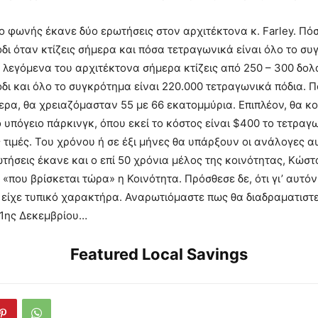
 φωνής έκανε δύο ερωτήσεις στον αρχιτέκτονα κ. Farley. Πόσ
δι όταν κτίζεις σήμερα και πόσα τετραγωνικά είναι όλο το συ
λεγόμενα του αρχιτέκτονα σήμερα κτίζεις από 250 – 300 δολ
δι και όλο το συγκρότημα είναι 220.000 τετραγωνικά πόδια. Πο
ερα, θα χρειαζόμασταν 55 με 66 εκατομμύρια. Επιπλέον, θα κο
 υπόγειο πάρκινγκ, όπου εκεί το κόστος είναι $400 το τετραγ
ς τιμές. Του χρόνου ή σε έξι μήνες θα υπάρξουν οι ανάλογες 
τήσεις έκανε και ο επί 50 χρόνια μέλος της κοινότητας, Κώστ
 «που βρίσκεται τώρα» η Κοινότητα. Πρόσθεσε δε, ότι γι’ αυτό
ίχε τυπικό χαρακτήρα. Αναρωτιόμαστε πως θα διαδραματιστεί
 1ης Δεκεμβρίου…
Featured Local Savings