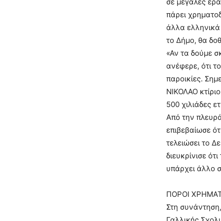
σε μεγάλες ερα
πάρει χρηματοδ
άλλα ελληνικά 
το Δήμο, θα δοθ
«Αν τα δούμε σ
ανέφερε, ότι τ
παροικίες. Σημ
ΝΙΚΟΛΑΟ κτίριο
500 χιλιάδες ε
Από την πλευρά
επιβεβαίωσε ότ
τελειώσει το Δ
διευκρίνισε ότι
υπάρχει άλλο σ
ΠΟΡΟΙ ΧΡΗΜΑ
Στη συνάντηση,
Γαλλικής Σχολι