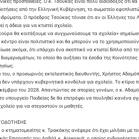
νικές προσπάθειες. Ο κ. Τσούκας είναι πολύ αισιόδοξος ότι θα
οτήσεις από την Ελληνική Κυβέρνηση, το σωματείο εφοπλιστ
ιδρύματα. Ο πρόεδρος Τσούκας τόνισε ότι αν οι Έλληνες του
εί η άδεια για να κτιστεί σχολείο.
κούρα θα κοιτάξουμε να συγχωνεύσουμε τα σχολεία» σημείωσ
ο κέντρο είναι πολιτιστικό και θα μπορούν να το χρησιμοποιούν
είωσε ακόμα, ότι υπάρχει ένα σκεπτικό να κτιστεί δίπλα από τ
 διαμερισμάτων, το οποίο θα αυξήσει τα έσοδα της Κοινότητας
τησίως.
 του, ο προσωρινός εκτελεστικός διευθυντής, Χρήστος Αδαμό
ι δεν υπάρχουν κυβερνητικά κονδύλια για σχολείο. Το κτίριο π
εκέμβριο του 2028. Απαντώντας σε απορίες γονέων, ο κ. Αδαμ
 το υπουργείο Παιδείας δε θα επιτρέψει να πουληθεί κανένα σχ
χολείο για να στεγαστούν οι μαθητές.
ΤΟΔΟΤΗΣΗΣ
 ο κτηματομεσίτης κ. Τρακάκης ανέφερε ότι έχει μιλήσει με τ
κής Επιτροπής του Λαβάλ κ. Arsenault, o οποίος ενδιαφέρεται 