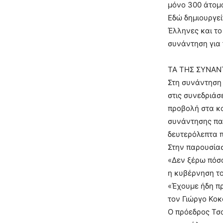
μόνο 300 άτομ
Εδώ δημιουργεί
Έλληνες και το
συνάντηση για 
ΤΑ ΤΗΣ ΣΥΝΑ
Στη συνάντηση 
στις συνεδριάσε
προβολή στα κο
συνάντησης παί
δευτερόλεπτα 
Στην παρουσία
«Δεν ξέρω πόσο
η κυβέρνηση το
«Έχουμε ήδη π
τον Γιώργο Κοκ
Ο πρόεδρος Τσο