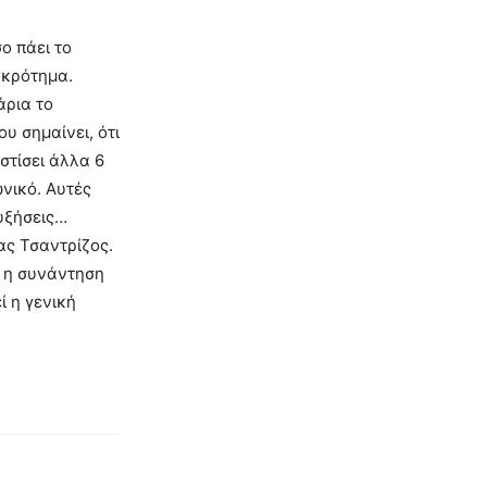
ο πάει το
γκρότημα.
άρια το
υ σημαίνει, ότι
στίσει άλλα 6
ωνικό. Αυτές
αυξήσεις…
ας Τσαντρίζος.
ν η συνάντηση
 η γενική