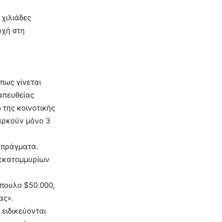
 χιλιάδες
οχή στη
πως γίνεται
 απευθείας
 της κοινοτικής
 αρκούν μόνο 3
 πράγματα.
 εκατομμυρίων
πουλο $50.000,
ας».
 ειδικεύονται