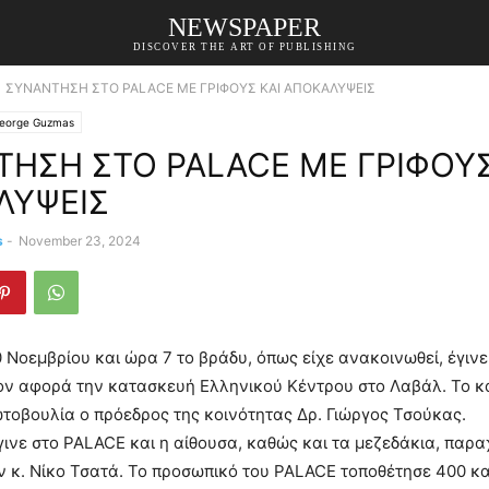
NEWSPAPER
DISCOVER THE ART OF PUBLISHING
ΣΥΝΑΝΤΗΣΗ ΣΤΟ PALACE ΜΕ ΓΡΙΦΟΥΣ ΚΑΙ ΑΠΟΚΑΛΥΨΕΙΣ
George Guzmas
ΗΣΗ ΣΤΟ PALACE ΜΕ ΓΡΙΦΟΥΣ
ΛΥΨΕΙΣ
s
-
November 23, 2024
 Νοεμβρίου και ώρα 7 το βράδυ, όπως είχε ανακοινωθεί, έγιν
ον αφορά την κατασκευή Ελληνικού Κέντρου στο Λαβάλ. Το 
ωτοβουλία ο πρόεδρος της κοινότητας Δρ. Γιώργος Τσούκας.
ινε στο PALACE και η αίθουσα, καθώς και τα μεζεδάκια, πα
ν κ. Νίκο Τσατά. Το προσωπικό του PALACE τοποθέτησε 400 κ