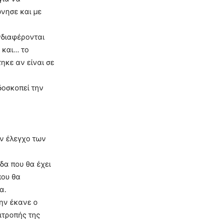
ώνησε και με
ενδιαφέρονται
 και… το
ηκε αν είναι σε
δοσκοπεί την
ον έλεγχο των
δα που θα έχει
που θα
α.
ην έκανε ο
ιτροπής της