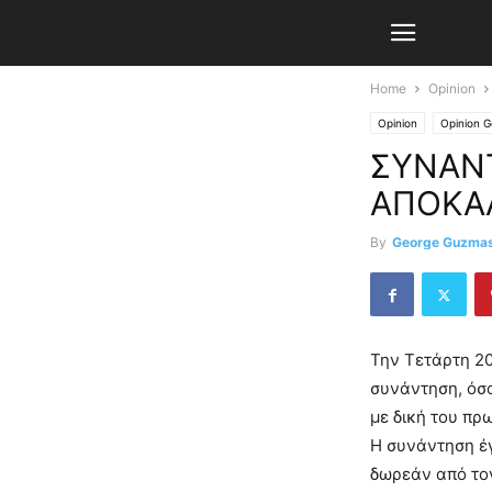
Home
Opinion
Opinion
Opinion 
ΣΥΝΑΝΤ
ΑΠΟΚΑ
By
George Guzma
Την Τετάρτη 20
συνάντηση, όσ
με δική του πρ
Η συνάντηση έγ
δωρεάν από το