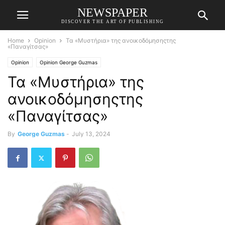
NEWSPAPER
DISCOVER THE ART OF PUBLISHING
Home
Opinion
Τα «Μυστήρια» της ανοικοδόμησηςτης
«Παναγίτσας»
Opinion
Opinion George Guzmas
Τα «Μυστήρια» της
ανοικοδόμησηςτης
«Παναγίτσας»
By
George Guzmas
-
July 13, 2024