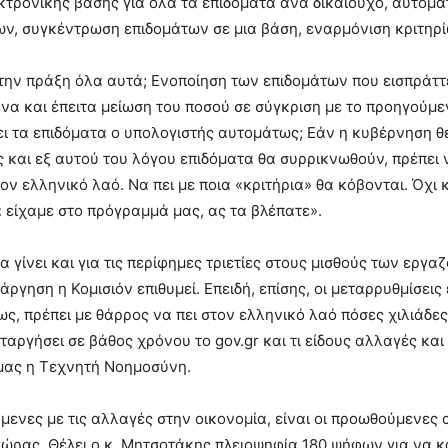
κτρονικής βάσης για όλα τα επιδόματα ανά δικαιούχο, αυτομ
ων, συγκέντρωση επιδομάτων σε μια βάση, εναρμόνιση κριτηρί
την πράξη όλα αυτά; Ενοποίηση των επιδομάτων που εισπράττ
ένα και έπειτα μείωση του ποσού σε σύγκριση με το προηγούμε
ει τα επιδόματα ο υπολογιστής αυτομάτως; Εάν η κυβέρνηση θε
ες και εξ αυτού του λόγου επιδόματα θα συρρικνωθούν, πρέπει 
τον ελληνικό λαό. Να πει με ποια «κριτήρια» θα κόβονται. Όχι
α είχαμε στο πρόγραμμά μας, ας τα βλέπατε».
να γίνει και για τις περίφημες τριετίες στους μισθούς των εργ
ργηση η Κομισιόν επιθυμεί. Επειδή, επίσης, οι μεταρρυθμίσεις 
ς, πρέπει με θάρρος να πει στον ελληνικό λαό πόσες χιλιάδες
ταργήσει σε βάθος χρόνου το gov.gr και τι είδους αλλαγές κα
 μας η Τεχνητή Νοημοσύνη.
ενες με τις αλλαγές στην οικονομία, είναι οι προωθούμενες 
ώρας. Θέλει ο κ. Μητσοτάκης πλειοψηφία 180 ψήφων για να κ