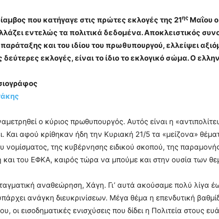
ης
ρίαμβος που κατήγαγε στις πρώτες εκλογές της 21
Μαΐου ο
λάζει εντελώς τα πολιτικά δεδομένα. Αποκλειστικός συνο
παράταξης και του ιδίου του πρωθυπουργού, ελλείψει αξι
 δεύτερες εκλογές, είναι το ίδιο το εκλογικό σώμα. Ο ελλη
οσιογράφος
τάκης
αμετρηθεί ο κύριος πρωθυπουργός. Αυτός είναι η «αντιπολίτε
ει. Και αφού κρίθηκαν ήδη την Κυριακή 21/5 τα «μείζονα» θέμα
υ νομίσματος, της κυβέρνησης ειδικού σκοπού, της παραμονή
και του ΕΦΚΑ, καιρός τώρα να μπούμε και στην ουσία των θε
ταγματική αναθεώρηση, Χάγη. Γι’ αυτά ακούσαμε πολύ λίγα έω
υπάρχει ανάγκη διευκρινίσεων. Μέγα θέμα η επενδυτική βαθμί
ου, οι εισοδηματικές ενισχύσεις που δίδει η Πολιτεία στους ε