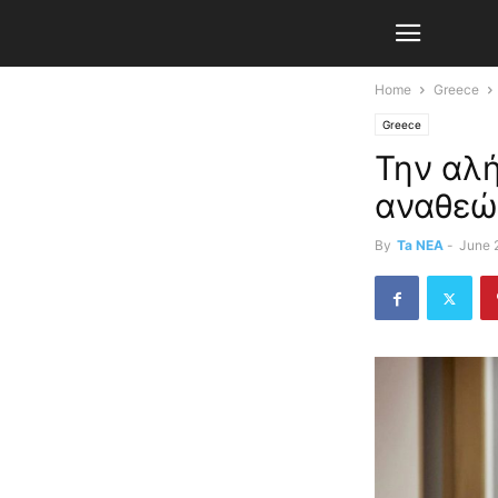
Home
Greece
Greece
Την αλή
αναθεώ
By
Ta NEA
-
June 