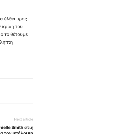
α έλθει προς
 κρίση του
λο το θέτουμε
όληπτη
Next article
nielle Smith στις
ια τον υπόλοιπο