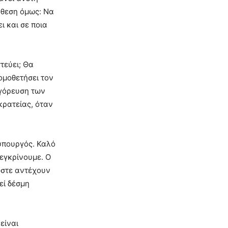
όθεση όμως: Να
ι και σε ποια
τεύει; Θα
νομοθετήσει τον
αγόρευση των
κρατείας, όταν
θυπουργός. Καλό
 εγκρίνουμε. Ο
ωστε αντέχουν
εί δέσμη
είναι