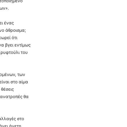
ατοποιημένο
ων».
ει ένας
νο άθροισμα;
ωρεί ότι
να βγει εντίμως
 κρυφτούλι του
αζομένων, των
είναι στο αίμα
 θέσεις
ι ανατροπές θα
αλλαγές στο
άνει άνετη