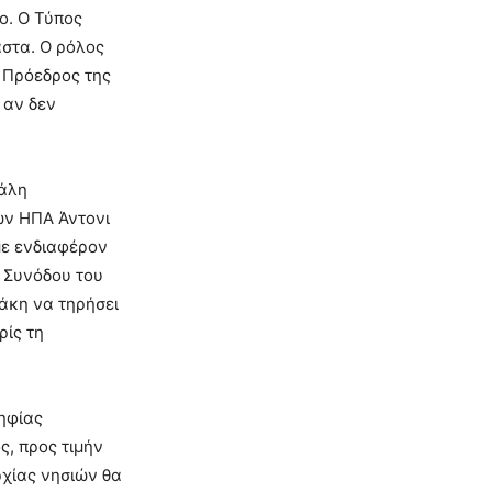
ο. Ο Τύπος
αστα. Ο ρόλος
Ο Πρόεδρος της
 αν δεν
γάλη
των ΗΠΑ Άντονι
με ενδιαφέρον
ς Συνόδου του
άκη να τηρήσει
ρίς τη
ψηφίας
, προς τιμήν
ρχίας νησιών θα