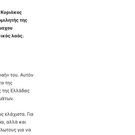
 Κυριάκος
μιλητής της
όμαχου
νικός λαός.
υσή» του. Αυτόν
τα της
ς της Ελλάδας
μάτων.
ς ελάχιστα. Για
δα, αλλά και
υάλωτους για να