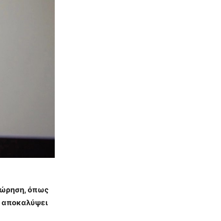
εώρηση, όπως
α αποκαλύψει