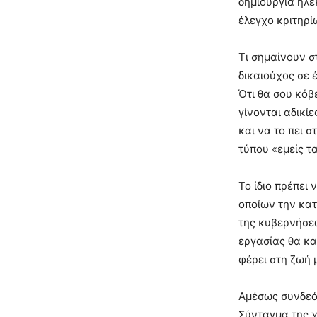
δημιουργία ηλε
έλεγχο κριτηρί
Τι σημαίνουν σ
δικαιούχος σε 
Ότι θα σου κόβ
γίνονται αδικί
και να το πει σ
τύπου «εμείς τ
Το ίδιο πρέπει 
οποίων την κατά
της κυβερνήσεω
εργασίας θα κα
φέρει στη ζωή
Αμέσως συνδεόμ
Σύνταγμα της χ