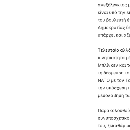
ανεξέλεγκτος μ
είναι υπό την 
του βουλευτή έ
Δημοκρατίας δε
υπάρχει και αξ
Τελευταίο αλλά
κινητικότητα μ
Μπλίνκεν και τ
τη δέσμευση το
ΝΑΤΟ με τον Το
την υπόσχεση π
μεσολάβηση τω
Παρακολουθούν 
συνυποσχετικο
του, ξεκαθάρισ