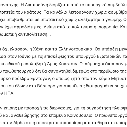
ονάρχης. Η Δικαιοσύνη διορίζεται από το υπουργικό συμβούλι
εποπτεία του κράτους. Τα κανάλια λειτουργούν χωρίς ασυμβίβ
χει υποβαθμιστεί σε υποτακτικό χωρίς ανεξαρτησία γνώμης. 
ν έχει αρμοδιότητες. Λείπει από το πολίτευμα η ισορροπία. Και
ιωματική αντιπολίτευση…
 όχι έλασσον, η Χάγη και τα Ελληνοτουρκικά. Θα υπάρξει με
έσα στον Ιούνιο με τις επισκέψεις του υπουργού Εξωτερικών 
ου ειδικού μεσολαβητή Άμος Χοκστάιν. Οι σύμμαχοι άκουσαν 
υ πρωθυπουργού ότι θα συναντηθεί διμερώς στο περιθώριο τη
ύρκο πρόεδρο Ερντογάν, ο οποίος ζητά από τον κύριο Μητσοτ
ου του έδωσε στο Βόσπορο για απευθείας διαπραγμάτευση χω
ν ΗΠΑ.
επίσης με προσοχή τις διεργασίες, για τη συγκρότηση πλειο
ύ και αναθεώρησης στο επόμενο Κοινοβούλιο. Ο πρωθυπουργός
ε στον Alpha ότι η αποστρατιωτικοποίηση και τα θέματα κυρια