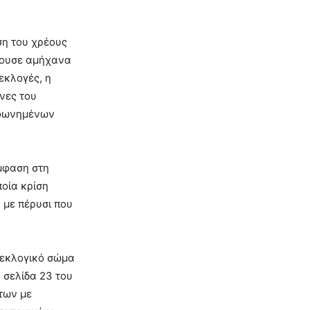
η του χρέους
κρουσε αμήχανα
εκλογές, η
άνες του
μφωνημένων
έμφαση στη
ποία κρίση
 με πέρυσι που
 εκλογικό σώμα
η σελίδα 23 του
των με