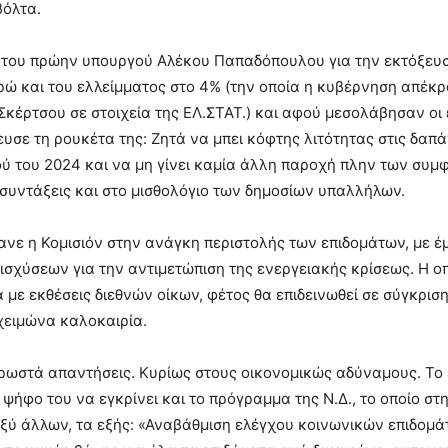
βόλτα.
 του πρώην υπουργού Αλέκου Παπαδόπουλου για την εκτόξευσ
υρώ και του ελλείμματος στο 4% (την οποία η κυβέρνηση απέ
κέρτσου σε στοιχεία της ΕΛ.ΣΤΑΤ.) και αφού μεσολάβησαν οι 
ευσε τη ρουκέτα της: Ζητά να μπει κόφτης λιτότητας στις δαπ
ύ του 2024 και να μη γίνει καμία άλλη παροχή πλην των συ
συντάξεις και στο μισθολόγιο των δημοσίων υπαλλήλων.
κανε η Κομισιόν στην ανάγκη περιστολής των επιδομάτων, με 
ισχύσεων για την αντιμετώπιση της ενεργειακής κρίσεως. Η ο
με εκθέσεις διεθνών οίκων, φέτος θα επιδεινωθεί σε σύγκριση
χειμώνα καλοκαιρία.
ρωστά απαντήσεις. Κυρίως στους οικονομικώς αδύναμους. Το
 ψήφο του να εγκρίνει και το πρόγραμμα της Ν.Δ., το οποίο στ
ξύ άλλων, τα εξής: «Αναβάθμιση ελέγχου κοινωνικών επιδομά