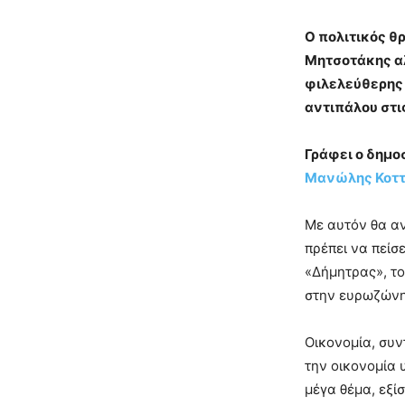
Ο πολιτικός θ
Μητσοτάκης αλ
φιλελεύθερης 
αντιπάλου στις
Γράφει ο δημ
Μανώλης Κοτ
Με αυτόν θα αν
πρέπει να πείσ
«Δήμητρας», το
στην ευρωζώνη 
Οικονομία, συν
την οικονομία 
μέγα θέμα, εξίσ