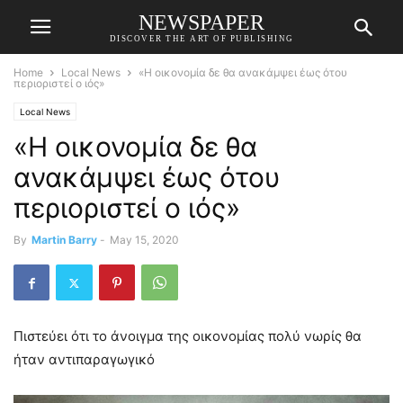
NEWSPAPER
DISCOVER THE ART OF PUBLISHING
Home
Local News
«Η οικονομία δε θα ανακάμψει έως ότου
περιοριστεί ο ιός»
Local News
«Η οικονομία δε θα
ανακάμψει έως ότου
περιοριστεί ο ιός»
By
Martin Barry
-
May 15, 2020
Πιστεύει ότι το άνοιγμα της οικονομίας πολύ νωρίς θα
ήταν αντιπαραγωγικό