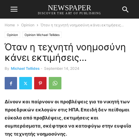
NEWSPAPER
DISCOVER THE ART OF PUBLISHING
Home
Opinion
Όταν η τεχνητή νοημοσύνη κάνει εκτιμήσεις…
Opinion
Opinion Michael Tellides
Όταν η τεχνητή νοημοσύνη
κάνει εκτιμήσεις…
By
Michael Tellides
-
September 14, 2024
Δίνουν και παίρνουν οι προβλέψεις για το νικητή των
προεδρικών εκλογών στις ΗΠΑ. Επειδή δεν πείθομαι
εύκολα από προβλέψεις, εκτιμήσεις και
συμπεράσματα, σκέφτηκα να καταφύγω στην ευφυΐα
της τεχνητής νοημοσύνης.