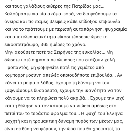
και τους γαλάζιους αιθέρες της Πατρίδας μας…
Καλούμαστε για μία ακόμα φορά, να διαψεύσουμε τα
όνειρα και τις ιταμές βλέψεις κάθε επίδοξου επιβουλέα
και να το πράττουμε με περισσή αυταπάρνηση, ψυχραιμία
και αποτελεσματικότητα είκοσι τέσσερις ώρες το
εικοσιτετράωρο, 365 ημέρες το χρόνο.
Μην ακούσετε ποτέ τις Σειρήνες της ευκολίας… Μη
δώσετε ποτέ σημασία σε γλώσσες που στάζουν χολή…
Προπαντός, μη φοβηθείτε ποτέ τις γεμάτες από
κομπορρημοσύνη απειλές οποιουδήποτε επιβουλέα… Αν
κάνει το μοιραίο λάθος, έχουμε τη δύναμη να τον
ξαφνιάσουμε δυσάρεστα, έχουμε την ικανότητα να τον
κάνουμε να το πληρώσει πολύ ακριβά… Έχουμε την ισχύ
και τη θέληση να τον κάνουμε να νιώσει αμέσως στο
πετσί του το τεράστιο σφάλμα του… Η ψυχή του Έλληνα
μαχητή και η τρομακτική δύναμη πυρός των μέσων μας,
είναι σε θέση να φέρουν, την ώρα που θα χρειαστεί, το