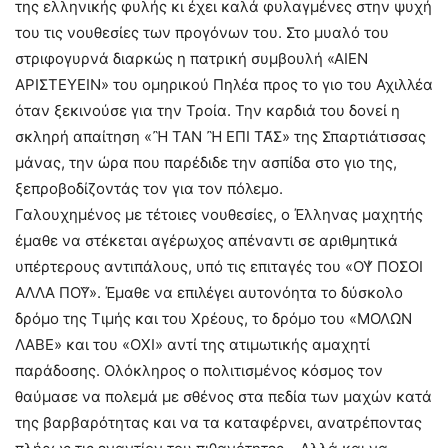
της ελληνικής φυλής κι έχει καλά φυλαγμένες στην ψυχή
του τις νουθεσίες των προγόνων του. Στο μυαλό του
στριφογυρνά διαρκώς η πατρική συμβουλή «ΑΙΕΝ
ΑΡΙΣΤΕΥΕΙΝ» του ομηρικού Πηλέα προς το γιο του Αχιλλέα
όταν ξεκινούσε για την Τροία. Την καρδιά του δονεί η
σκληρή απαίτηση «Ἢ ΤΑΝ Ἢ ΕΠΙ ΤΑ͂Σ» της Σπαρτιάτισσας
μάνας, την ώρα που παρέδιδε την ασπίδα στο γιο της,
ξεπροβοδίζοντάς τον για τον πόλεμο.
Γαλουχημένος με τέτοιες νουθεσίες, ο Έλληνας μαχητής
έμαθε να στέκεται αγέρωχος απέναντι σε αριθμητικά
υπέρτερους αντιπάλους, υπό τις επιταγές του «ΟΥ̓ ΠΟΣΟΙ
ΑΛΛΑ ΠΟΥ͂». Έμαθε να επιλέγει αυτονόητα το δύσκολο
δρόμο της Τιμής και του Χρέους, το δρόμο του «ΜΟΛΩΝ
ΛΑΒΕ» και του «ΟΧΙ» αντί της ατιμωτικής αμαχητί
παράδοσης. Ολόκληρος ο πολιτισμένος κόσμος τον
θαύμασε να πολεμά με σθένος στα πεδία των μαχών κατά
της βαρβαρότητας και να τα καταφέρνει, ανατρέποντας