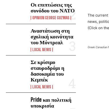
Οι επιπτώσεις της
συνόδου του ΝΑΤΟ
The current
OPINION GEORGE GUZMAS
news, politi
(Click on th
Αναστάτωση στη
σχολική κοινότητα
του Μόντρεαλ
Greek Canadian 
LOCAL NEWS
Σε κρίσιμο
σταυροδρόμι η
δασοκομία του
Κεμπέκ
LOCAL NEWS
Pride και πολιτική
υποκρισία