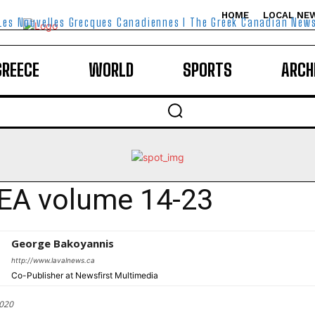
HOME
LOCAL NE
Les Nouvelles Grecques Canadiennes I The Greek Canadian New
GREECE
WORLD
SPORTS
ARCH
EA volume 14-23
George Bakoyannis
http://www.lavalnews.ca
Co-Publisher at Newsfirst Multimedia
2020