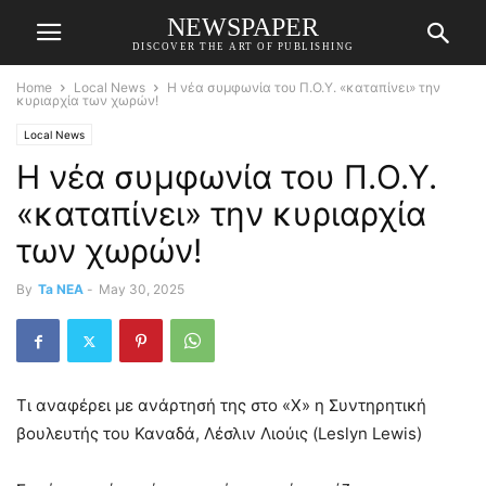
NEWSPAPER
DISCOVER THE ART OF PUBLISHING
Home
Local News
H νέα συμφωνία του Π.Ο.Υ. «καταπίνει» την
κυριαρχία των χωρών!
Local News
H νέα συμφωνία του Π.Ο.Υ.
«καταπίνει» την κυριαρχία
των χωρών!
By
Ta NEA
-
May 30, 2025
Τι αναφέρει με ανάρτησή της στο «Χ» η Συντηρητική
βουλευτής του Καναδά, Λέσλιν Λιούις (Leslyn Lewis)