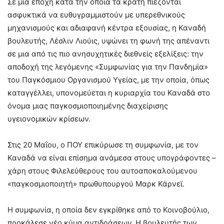
Σε μία εποχή κατά την οποία τα κράτη πιέζονται
ασφυκτικά να ευθυγραμμιστούν με υπερεθνικούς
μηχανισμούς και αδιαφανή κέντρα εξουσίας, η Καναδή
βουλευτής, Λέσλιν Λιούις, υψώνει τη φωνή της απέναντι
σε μια από τις πιο ανησυχητικές διεθνείς εξελίξεις: την
αποδοχή της λεγόμενης «Συμφωνίας για την Πανδημία»
του Παγκόσμιου Οργανισμού Υγείας, με την οποία, όπως
καταγγέλλει, υπονομεύεται η κυριαρχία του Καναδά στο
όνομα μιας παγκοσμιοποιημένης διαχείρισης
υγειονομικών κρίσεων.
Στις 20 Μαΐου, ο ΠΟΥ επικύρωσε τη συμφωνία, με τον
Καναδά να είναι επίσημα ανάμεσα στους υπογράφοντες –
χάρη στους Φιλελεύθερους του αυτοαποκαλούμενου
«παγκοσμιοποιητή» πρωθυπουργού Μαρκ Κάρνεϊ.
Η συμφωνία, η οποία δεν εγκρίθηκε από το Κοινοβούλιο,
προκάλεσε νέο κύμα αντιδράσεων. Η βουλευτής των