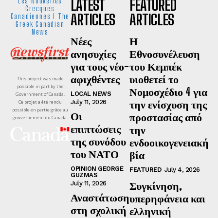
LATEST
FEATURED
Les Nouvelles
Grecques
ARTICLES
ARTICLES
Canadiennes I The
Greek Canadian
News
Νέες
Η
ανησυχίες
Εθνοσυνέλευση
για τους νέο-
του Κεμπέκ
αφιχθέντες
υιοθετεί το
This project was made
possible in part by the
Νομοσχέδιο 4 για
LOCAL NEWS
Government of Canada.
την ενίσχυση της
July 11, 2026
Ce projet a été rendu
possible en partie grâce au
Οι
προστασίας από
gouvernement du Canada.
επιπτώσεις
την
της συνόδου
ενδοοικογενειακή
του ΝΑΤΟ
βία
OPINION GEORGE
FEATURED
July 4, 2026
GUZMAS
Συγκίνηση,
July 11, 2026
Αναστάτωση
υπερηφάνεια και
στη σχολική
ελληνική