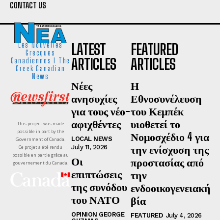
CONTACT US
LATEST
FEATURED
Les Nouvelles
Grecques
ARTICLES
ARTICLES
Canadiennes I The
Greek Canadian
News
Νέες
Η
ανησυχίες
Εθνοσυνέλευση
για τους νέο-
του Κεμπέκ
αφιχθέντες
υιοθετεί το
This project was made
possible in part by the
Νομοσχέδιο 4 για
LOCAL NEWS
Government of Canada.
την ενίσχυση της
July 11, 2026
Ce projet a été rendu
possible en partie grâce au
Οι
προστασίας από
gouvernement du Canada.
επιπτώσεις
την
της συνόδου
ενδοοικογενειακή
του ΝΑΤΟ
βία
OPINION GEORGE
FEATURED
July 4, 2026