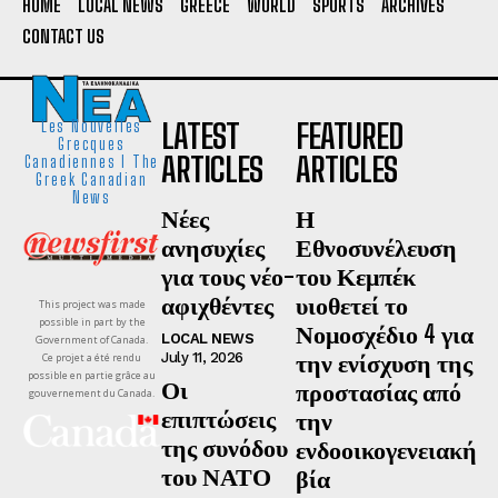
HOME
LOCAL NEWS
GREECE
WORLD
SPORTS
ARCHIVES
CONTACT US
LATEST
FEATURED
Les Nouvelles
Grecques
ARTICLES
ARTICLES
Canadiennes I The
Greek Canadian
News
Νέες
Η
ανησυχίες
Εθνοσυνέλευση
για τους νέο-
του Κεμπέκ
αφιχθέντες
υιοθετεί το
This project was made
possible in part by the
Νομοσχέδιο 4 για
LOCAL NEWS
Government of Canada.
την ενίσχυση της
July 11, 2026
Ce projet a été rendu
possible en partie grâce au
Οι
προστασίας από
gouvernement du Canada.
επιπτώσεις
την
της συνόδου
ενδοοικογενειακή
του ΝΑΤΟ
βία