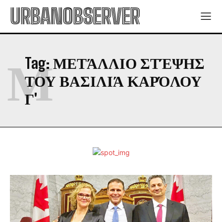
URBANOBSERVER
Μ
Tag:
ΜΕΤΆΛΛΙΟ ΣΤΈΨΗΣ
ΤΟΥ ΒΑΣΙΛΙΆ ΚΑΡΌΛΟΥ
Γ'