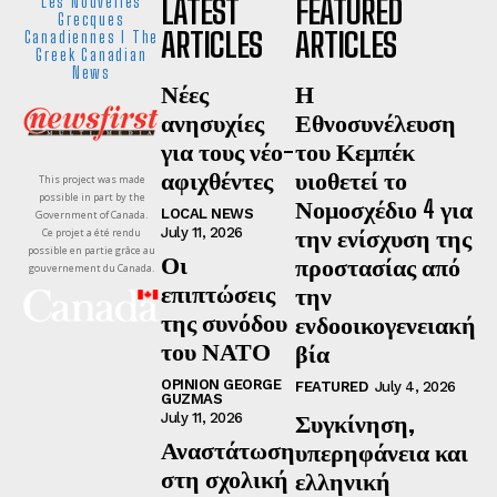
LATEST
FEATURED
Les Nouvelles
Grecques
ARTICLES
ARTICLES
Canadiennes I The
Greek Canadian
News
Νέες
Η
ανησυχίες
Εθνοσυνέλευση
για τους νέο-
του Κεμπέκ
αφιχθέντες
υιοθετεί το
This project was made
possible in part by the
Νομοσχέδιο 4 για
LOCAL NEWS
Government of Canada.
την ενίσχυση της
July 11, 2026
Ce projet a été rendu
possible en partie grâce au
Οι
προστασίας από
gouvernement du Canada.
επιπτώσεις
την
της συνόδου
ενδοοικογενειακή
του ΝΑΤΟ
βία
OPINION GEORGE
FEATURED
July 4, 2026
GUZMAS
Συγκίνηση,
July 11, 2026
Αναστάτωση
υπερηφάνεια και
στη σχολική
ελληνική