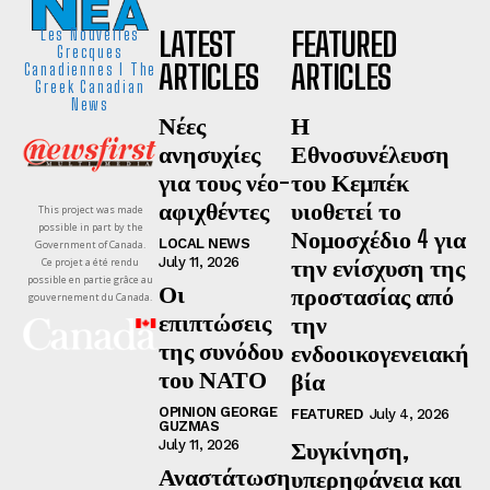
LATEST
FEATURED
Les Nouvelles
Grecques
ARTICLES
ARTICLES
Canadiennes I The
Greek Canadian
News
Νέες
Η
ανησυχίες
Εθνοσυνέλευση
για τους νέο-
του Κεμπέκ
αφιχθέντες
υιοθετεί το
This project was made
possible in part by the
Νομοσχέδιο 4 για
LOCAL NEWS
Government of Canada.
την ενίσχυση της
July 11, 2026
Ce projet a été rendu
possible en partie grâce au
Οι
προστασίας από
gouvernement du Canada.
επιπτώσεις
την
της συνόδου
ενδοοικογενειακή
του ΝΑΤΟ
βία
OPINION GEORGE
FEATURED
July 4, 2026
GUZMAS
Συγκίνηση,
July 11, 2026
Αναστάτωση
υπερηφάνεια και