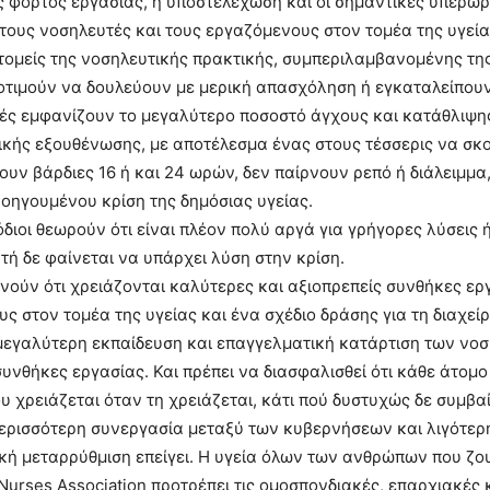
 φόρτος εργασίας, η υποστελέχωση και οι σημαντικές υπερωρ
 τους νοσηλευτές και τους εργαζόμενους στον τομέα της υγεία
τομείς της νοσηλευτικής πρακτικής, συμπεριλαμβανομένης της
τιμούν να δουλεύουν με μερική απασχόληση ή εγκαταλείπουν
ές εμφανίζουν το μεγαλύτερο ποσοστό άγχους και κατάθλιψη
κής εξουθένωσης, με αποτέλεσμα ένας στους τέσσερις να σκοπ
ουν βάρδιες 16 ή και 24 ωρών, δεν παίρνουν ρεπό ή διάλειμμα
οηγουμένου κρίση της δημόσιας υγείας.
διοι θεωρούν ότι είναι πλέον πολύ αργά για γρήγορες λύσεις ή
υτή δε φαίνεται να υπάρχει λύση στην κρίση.
ούν ότι χρειάζονται καλύτερες και αξιοπρεπείς συνθήκες εργ
ς στον τομέα της υγείας και ένα σχέδιο δράσης για τη διαχε
μεγαλύτερη εκπαίδευση και επαγγελματική κατάρτιση των νοσ
υνθήκες εργασίας. Και πρέπει να διασφαλισθεί ότι κάθε άτομο
υ χρειάζεται όταν τη χρειάζεται, κάτι πού δυστυχώς δε συμβαί
περισσότερη συνεργασία μεταξύ των κυβερνήσεων και λιγότερη
κή μεταρρύθμιση επείγει. Η υγεία όλων των ανθρώπων που ζο
Nurses Association προτρέπει τις ομοσπονδιακές, επαρχιακές 