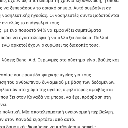
ίες, έχουν ως αποτέλεσμα τη χρόνια εξουθένωση, η οποία
ς να ξεπεράσουν το οριακό σημείο. Αυτό συμβαίνει σε
 νοσηλευτικής ηγεσίας. Οι νοσηλευτές συνταξιοδοτούνται
 εντελώς το επάγγελμά τους.
ς, με ένα ποσοστό 94% να εμφανίζει συμπτώματα
εύει να εγκαταλείψει ή να αλλάξει δουλειά. Πολλοί
, ενώ αρκετοί έχουν ακυρώσει τις διακοπές τους.
 λύσεις Band-Aid. Οι ρωγμές στο σύστημα είναι βαθιές και
ασίας και φροντίδα ψυχικής υγείας για τους
ίριση του ανθρώπινου δυναμικού με βάση των δεδομένων.
ηλευτών στο χώρο της υγείας, υψηλότερες αμοιβές και
 που ζει στον Καναδά να μπορεί να έχει πρόσβαση στη
νει.
 πολιτική. Μία αποτελεσματική υγειονομική περίθαλψη.
υν στον Καναδά εξαρτάται από αυτό.
και δημοτικές διοικήσεις να καθορίσουν σαφείς