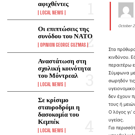
αφιχθέντες
LOCAL NEWS
October 2
Οι επιπτώσεις της
συνόδου του ΝΑΤΟ
OPINION GEORGE GUZMAS
Στα πρόθυρα
κινδύνου. Ε
Αναστάτωση στη
περαιτέρω ε
σχολική κοινότητα
Σύμφωνα με 
του Μόντρεαλ
σωρηδόν τις
LOCAL NEWS
υγειονομικο
δεν έχουν π
Σε κρίσιμο
τους ή μειώ
σταυροδρόμι η
Ο λόγος γι’
δασοκομία του
υγείας.
Κεμπέκ
Για περισσό
LOCAL NEWS