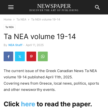
NEWSPAPER
DISCOVER THE ART OF PUBLISHING
Home
Ta NEA
Ta NEA volume 19-14
Ta NEA
Ta NEA volume 19-14
By
NEA Staff
-
April 11, 2025
The current issue of the Greek Canadian News Ta NEA
volume 19-14 published April 11th, 2025.
Covering news from Greece, local news, politics, sports
and other newsworthy events.
Click
here
to read the paper.