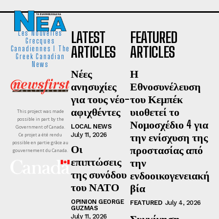
LATEST
FEATURED
Les Nouvelles
Grecques
ARTICLES
ARTICLES
Canadiennes I The
Greek Canadian
News
Νέες
Η
ανησυχίες
Εθνοσυνέλευση
για τους νέο-
του Κεμπέκ
αφιχθέντες
υιοθετεί το
This project was made
possible in part by the
Νομοσχέδιο 4 για
LOCAL NEWS
Government of Canada.
την ενίσχυση της
July 11, 2026
Ce projet a été rendu
possible en partie grâce au
Οι
προστασίας από
gouvernement du Canada.
επιπτώσεις
την
της συνόδου
ενδοοικογενειακή
του ΝΑΤΟ
βία
OPINION GEORGE
FEATURED
July 4, 2026
GUZMAS
Συγκίνηση,
July 11, 2026