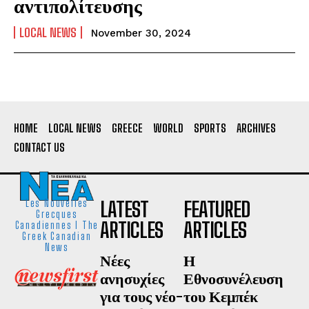
αντιπολίτευσης
LOCAL NEWS
November 30, 2024
HOME
LOCAL NEWS
GREECE
WORLD
SPORTS
ARCHIVES
CONTACT US
LATEST
FEATURED
Les Nouvelles
Grecques
ARTICLES
ARTICLES
Canadiennes I The
Greek Canadian
News
Νέες
Η
ανησυχίες
Εθνοσυνέλευση
για τους νέο-
του Κεμπέκ