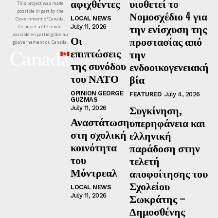
αφιχθέντες
υιοθετεί το
This project was made
possible in part by the
Νομοσχέδιο 4 για
LOCAL NEWS
Government of Canada.
την ενίσχυση της
July 11, 2026
Ce projet a été rendu
possible en partie grâce au
Οι
προστασίας από
gouvernement du Canada.
επιπτώσεις
την
της συνόδου
ενδοοικογενειακή
του ΝΑΤΟ
βία
OPINION GEORGE
FEATURED
July 4, 2026
GUZMAS
Συγκίνηση,
July 11, 2026
Αναστάτωση
υπερηφάνεια και
στη σχολική
ελληνική
κοινότητα
παράδοση στην
του
τελετή
Μόντρεαλ
αποφοίτησης του
Σχολείου
LOCAL NEWS
July 11, 2026
Σωκράτης –
Δημοσθένης