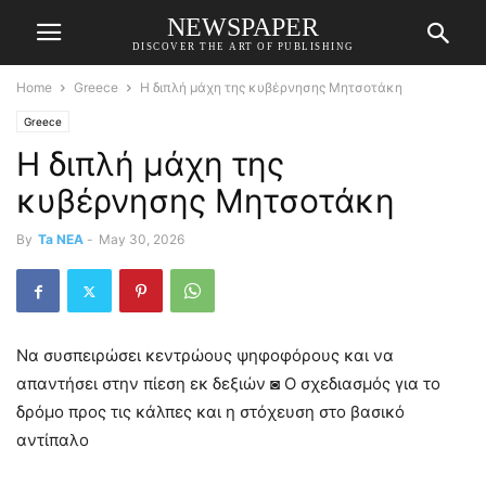
NEWSPAPER
DISCOVER THE ART OF PUBLISHING
Home
Greece
Η διπλή μάχη της κυβέρνησης Μητσοτάκη
Greece
Η διπλή μάχη της
κυβέρνησης Μητσοτάκη
By
Ta NEA
-
May 30, 2026
Να συσπειρώσει κεντρώους ψηφοφόρους και να
απαντήσει στην πίεση εκ δεξιών ◙ Ο σχεδιασμός για το
δρόμο προς τις κάλπες και η στόχευση στο βασικό
αντίπαλο