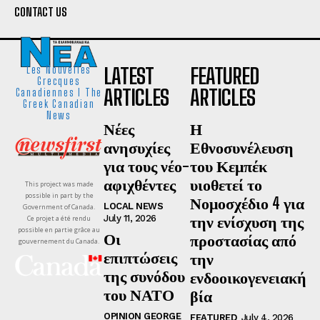
CONTACT US
LATEST
FEATURED
Les Nouvelles
Grecques
ARTICLES
ARTICLES
Canadiennes I The
Greek Canadian
News
Νέες
Η
ανησυχίες
Εθνοσυνέλευση
για τους νέο-
του Κεμπέκ
αφιχθέντες
υιοθετεί το
This project was made
possible in part by the
Νομοσχέδιο 4 για
LOCAL NEWS
Government of Canada.
την ενίσχυση της
July 11, 2026
Ce projet a été rendu
possible en partie grâce au
Οι
προστασίας από
gouvernement du Canada.
επιπτώσεις
την
της συνόδου
ενδοοικογενειακή
του ΝΑΤΟ
βία
OPINION GEORGE
FEATURED
July 4, 2026