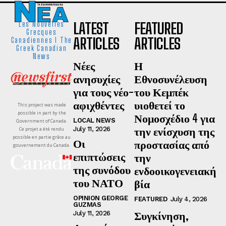
LATEST
FEATURED
Les Nouvelles
Grecques
ARTICLES
ARTICLES
Canadiennes I The
Greek Canadian
News
Νέες
Η
ανησυχίες
Εθνοσυνέλευση
για τους νέο-
του Κεμπέκ
αφιχθέντες
υιοθετεί το
This project was made
possible in part by the
Νομοσχέδιο 4 για
LOCAL NEWS
Government of Canada.
την ενίσχυση της
July 11, 2026
Ce projet a été rendu
possible en partie grâce au
Οι
προστασίας από
gouvernement du Canada.
επιπτώσεις
την
της συνόδου
ενδοοικογενειακή
του ΝΑΤΟ
βία
OPINION GEORGE
FEATURED
July 4, 2026
GUZMAS
Συγκίνηση,
July 11, 2026