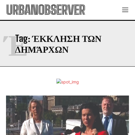
URBANOBSERVER
Έ
Tag:
ΈΚΚΛΗΣΗ ΤΩΝ
ΔΗΜΆΡΧΩΝ