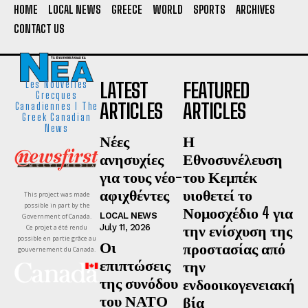
HOME
LOCAL NEWS
GREECE
WORLD
SPORTS
ARCHIVES
CONTACT US
LATEST
FEATURED
Les Nouvelles
Grecques
ARTICLES
ARTICLES
Canadiennes I The
Greek Canadian
News
Νέες
Η
ανησυχίες
Εθνοσυνέλευση
για τους νέο-
του Κεμπέκ
αφιχθέντες
υιοθετεί το
This project was made
possible in part by the
Νομοσχέδιο 4 για
LOCAL NEWS
Government of Canada.
την ενίσχυση της
July 11, 2026
Ce projet a été rendu
possible en partie grâce au
Οι
προστασίας από
gouvernement du Canada.
επιπτώσεις
την
της συνόδου
ενδοοικογενειακή
του ΝΑΤΟ
βία