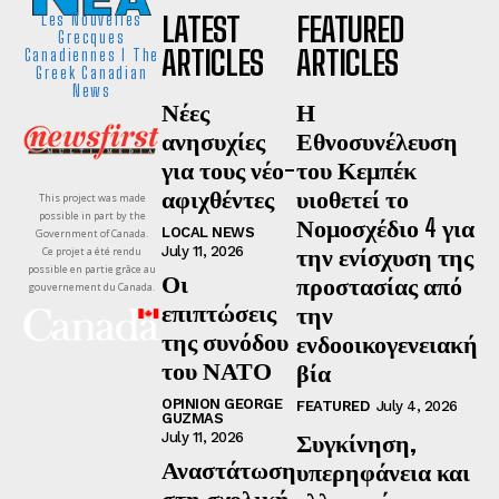
LATEST
FEATURED
Les Nouvelles
Grecques
ARTICLES
ARTICLES
Canadiennes I The
Greek Canadian
News
Νέες
Η
ανησυχίες
Εθνοσυνέλευση
για τους νέο-
του Κεμπέκ
αφιχθέντες
υιοθετεί το
This project was made
possible in part by the
Νομοσχέδιο 4 για
LOCAL NEWS
Government of Canada.
την ενίσχυση της
July 11, 2026
Ce projet a été rendu
possible en partie grâce au
Οι
προστασίας από
gouvernement du Canada.
επιπτώσεις
την
της συνόδου
ενδοοικογενειακή
του ΝΑΤΟ
βία
OPINION GEORGE
FEATURED
July 4, 2026
GUZMAS
Συγκίνηση,
July 11, 2026
Αναστάτωση
υπερηφάνεια και
στη σχολική